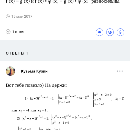
f (х) = g (х) и f (х) • φ (х) = g (х) • φ (х) равносильны.
15 мая 2017
1 ответ
ОТВЕТЫ
1
Кузьма Кузин
Вот тебе повезло) На держи: