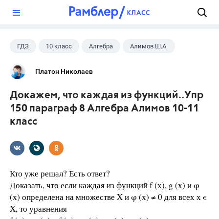
?
ГДЗ
10 класс
Алгебра
Алимов Ш.А.
Платон Николаев
Докажем, что каждая из функций..Упр
150 параграф 8 Алгебра Алимов 10-11
класс
Кто уже решал? Есть ответ?
Доказать, что если каждая из функций f (х), g (х) и φ
(х) определена на множестве X и φ (х) ≠ 0 для всех х ϵ
X, то уравнения