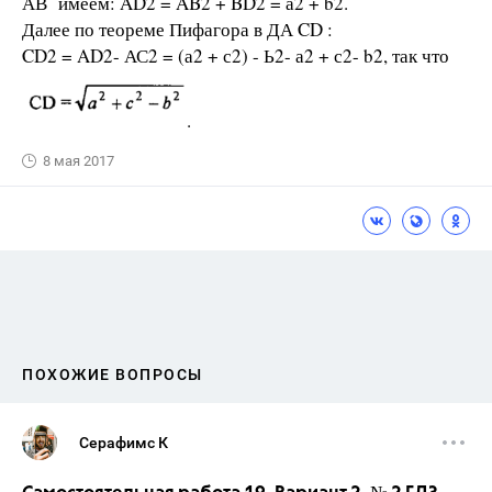
АВ имеем: AD2 = AB2 + BD2 = а2 + b2.
Далее по теореме Пифагора в ДА CD :
CD2 = AD2- АС2 = (а2 + с2) - Ь2- а2 + с2- b2, так что
.
8 мая 2017
ПОХОЖИЕ ВОПРОСЫ
Серафимс К