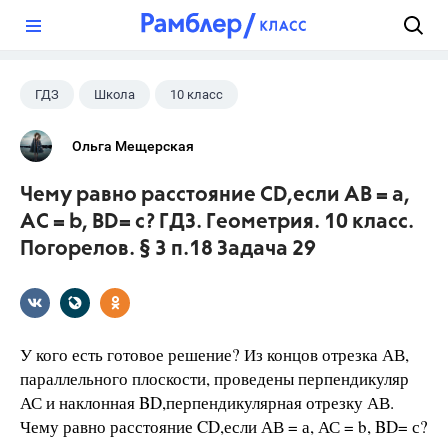
?
ГДЗ
Школа
10 класс
Геометрия
+1
Погорелов А.В.
Ольга Мещерская
Чему равно расстояние CD,если АВ = а,
АС = b, BD= с? ГДЗ. Геометрия. 10 класс.
Погорелов. § 3 п.18 Задача 29
У кого есть готовое решение? Из концов отрезка АВ,
параллельного плоскости, проведены перпендикуляр
АС и наклонная BD,перпендикулярная отрезку АВ.
Чему равно расстояние CD,если АВ = а, АС = b, BD= с?