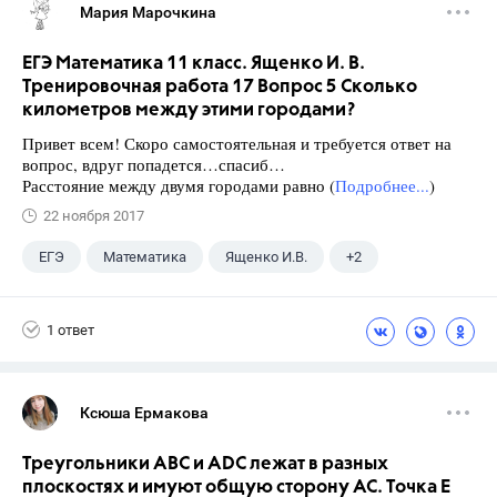
Мария Марочкина
ЕГЭ Математика 11 класс. Ященко И. В.
Тренировочная работа 17 Вопрос 5 Сколько
километров между этими городами?
Привет всем! Скоро самостоятельная и требуется ответ на
вопрос, вдруг попадется…спасиб…
Расстояние между двумя городами равно (
Подробнее...
)
22 ноября 2017
ЕГЭ
Математика
Ященко И.В.
+2
Информатика
11 класс
1 ответ
Ксюша Ермакова
Треугольники ABC и ADC лежат в разных
плоскостях и имуют общую сторону AC. Точка E