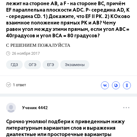
лежит на стороне AB, а F - на стороне BC, причём
EF параллельна плоскости ADC. P- середина AD, K
- середина CD. 1) Докажите, что EF II PK. 2) КОково
взаимное положение прямых PK и AB? Чему
равен угол между этими прямым, если угол ABC =
40градусов и угол BCA = 80 градусов?
С РЕШЕНИЕМ ПОЖАЛУЙСТА
26 ноября 2017
ГДЗ
ОГЭ
ЕГЭ
Экзамены
Учебники
+5
9 класс
ГИА
1 ответ
Учителя
Досуг
Выпускной
Ученик 4442
Срочно умоляю! подбери к приведенным нижу
литературным вариантам слов и выражения
диалектные или просторечные вариантры