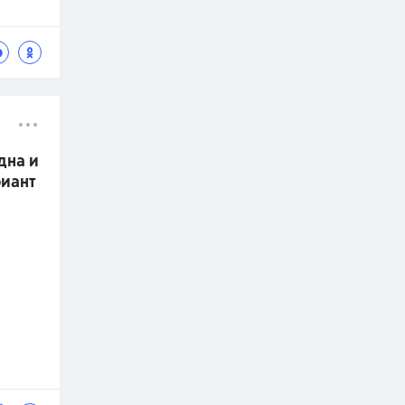
дна и
риант