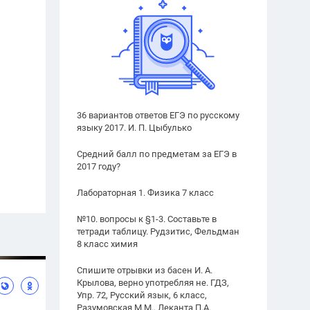
36 вариантов ответов ЕГЭ по русскому
языку 2017. И. П. Цыбулько
Средний балл по предметам за ЕГЭ в
2017 году?
Лабораторная 1. Физика 7 класс
№10. вопросы к §1-3. Составьте в
тетради таблицу. Рудзитис, Фельдман
8 класс химия
Спишите отрывки из басен И. А.
Крылова, верно употребляя не. ГДЗ,
Упр. 72, Русский язык, 6 класс,
Разумовская М.М., Леканта П.А.