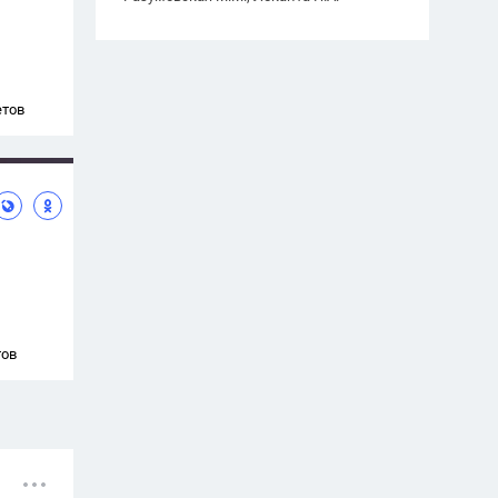
етов
тов