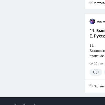
2 ответ
Алек
11. Вып
Е. Русс
11.
Выпишите 
произнос.
25 сент
ГДЗ
3 ответ