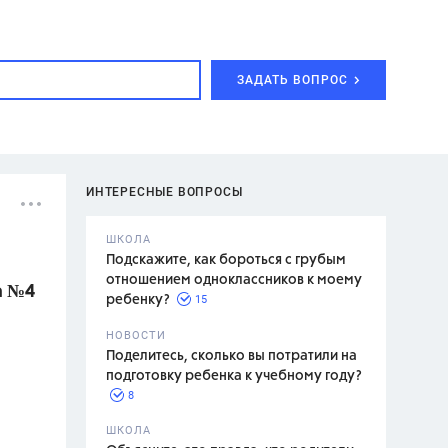
ЗАДАТЬ ВОПРОС
ИНТЕРЕСНЫЕ ВОПРОСЫ
ШКОЛА
Подскажите, как бороться с грубым
отношением одноклассников к моему
а №4
15
ребенку?
с,
7 класс,
НОВОСТИ
2 класс
Поделитесь, сколько вы потратили на
подготовку ребенка к учебному году?
8
.,
ШКОЛА
асян Л.С.,