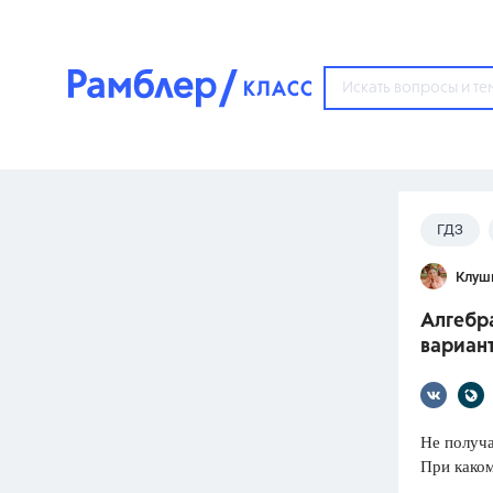
?
ГДЗ
Популярные тем
Клуш
ГДЗ
67571
ответ
Алгебр
ЕГЭ
вариант
3273
ответа
ОГЭ
3460
ответов
Не получа
При каком
ФИПИ
30
ответов