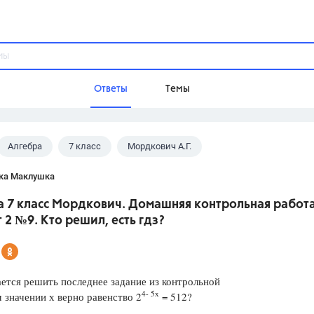
Ответы
Темы
Алгебра
7 класс
Мордкович А.Г.
ы
Домашнее задание
Русский язык,
Химия,
Геометрия,
ка Маклушка
Обществознание,
Физика
а 7 класс Мордкович. Домашняя контрольная работ
Школа
 2 №9. Кто решил, есть гдз?
9 класс,
8 класс,
11 класс,
10 клас
6 класс,
4 класс,
5 класс,
1 класс,
Учебники
ется решить последнее задание из контрольной
4- 5x
 значении х верно равенство 2
= 512?
Разумовская М.М.,
Габриелян О.С
Рудзитис Г.Е.,
Цыбулько И.П.,
Атан