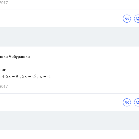
2017
Цветков Л. А.
Психология
Отношения,
Любовь,
Красота,
Во
ПОКАЗАТЬ ВСЕ
шка Чебурашка
ние
 4-5x = 9 ; 5x = -5 ; x = -1
2017