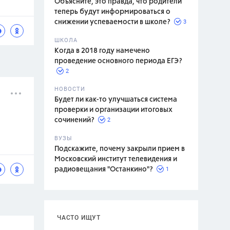
Объясните, это правда, что родители
теперь будут информироваться о
3
снижении успеваемости в школе?
ШКОЛА
спитание
Когда в 2018 году намечено
проведение основного периода ЕГЭ?
2
НОВОСТИ
Будет ли как-то улучшаться система
проверки и организации итоговых
2
сочинений?
ВУЗЫ
Подскажите, почему закрыли прием в
Московский институт телевидения и
1
радиовещания "Останкино"?
ЧАСТО ИЩУТ