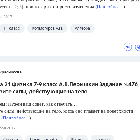
утка [-2; 5], при которых скорость изменения (
Подробнее...
)
та 2017
11 класс
Колмогоров А.Н.
Алгебра
 Красникова
а 21 Физика 7-9 класс А.В.Перышкин Задание №476
зите силы, действующие на тело.
ем! Нужен ваш совет, как отвечать…
е силы, действующие на тело, когда оно плавает на поверхности
 (
Подробнее...
)
бря 2017
Физика
Перышкин А.В.
Школа
7 класс