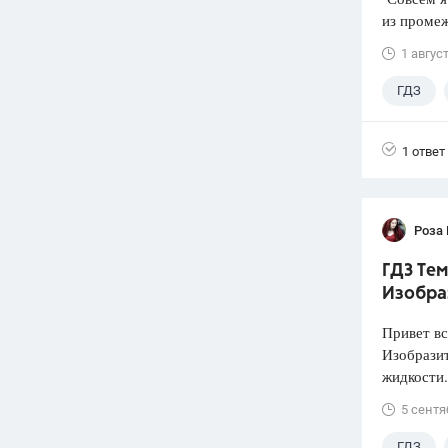
из промеж
1 авгус
ГДЗ
1 ответ
Роза
ГДЗ Тем
Изобра
Привет вс
Изобразит
жидкости.
5 сентя
ГДЗ