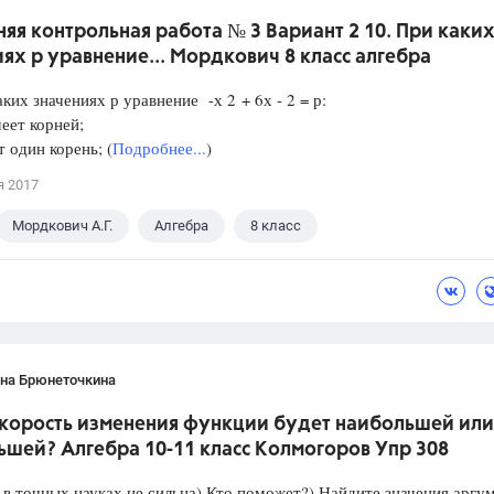
я контрольная работа № 3 Вариант 2 10. При каки
ях р уравнение... Мордкович 8 класс алгебра
аких значениях р уравнение -х 2 + 6х - 2 = р:
еет корней;
один корень; (
Подробнее...
)
я 2017
Мордкович А.Г.
Алгебра
8 класс
ана Брюнеточкина
скорость изменения функции будет наибольшей или
ьшей? Алгебра 10-11 класс Колмогоров Упр 308
в точных науках не сильна) Кто поможет?) Найдите значения аргу