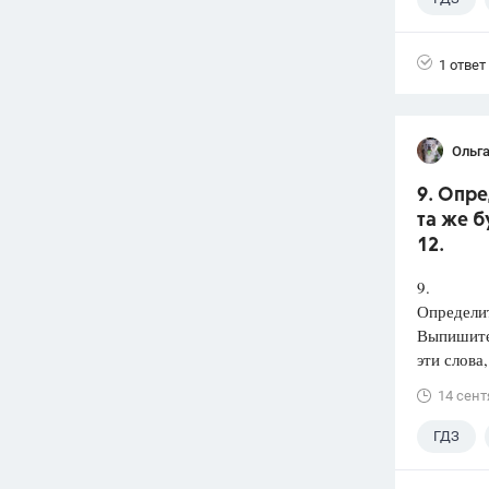
1 ответ
Ольга
9. Опре
та же б
12.
9.
Определит
Выпишит
эти слова
14 сент
ГДЗ