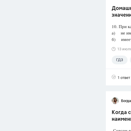
Домашня
значени
10. При к
а) не им
б) имеет 
13 июл
ГДЗ
1 ответ
Богд
Когда 
наимен
Совсем я 