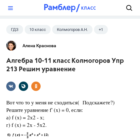
?
ГДЗ
10 класс
Колмогоров А.Н.
+1
Алгебра
Алена Краснова
Алгебра 10-11 класс Колмогоров Упр
213 Решим уравнение
Вот что то у меня не сходиться( Подскажете?)
Решите уравнение f' (х) = 0, если:
а) f (х) = 2х2 - х;
г) f (х) = 2х - 5х2.