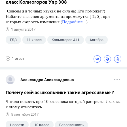
класс Колмогоров Упр 308
Совсем я в точных науках не сильна) Кто поможет?)
Найдите значения аргумента из промежутка [-2; 5], при
которых скорость изменения (
Подробнее...
)
1 августа 2017
ГДЗ
11 класс
Колмогоров А.Н.
Алгебра
1 ответ
Александра Александровна
Почему сейчас школьники такие агрессивные ?
Читали новость про 10 классника который растрелял ? как вы
к этому относитесь
5 сентября 2017
Новости
10 класс
Безопасность