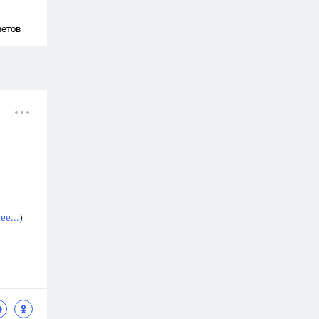
ветов
е...
)