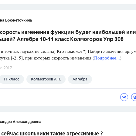
ана Брюнеточкина
скорость изменения функции будет наибольшей или
ьшей? Алгебра 10-11 класс Колмогоров Упр 308
в точных науках не сильна) Кто поможет?) Найдите значения аргу
утка [-2; 5], при которых скорость изменения (
Подробнее...
)
та 2017
11 класс
Колмогоров А.Н.
Алгебра
сандра Александровна
сейчас школьники такие агрессивные ?