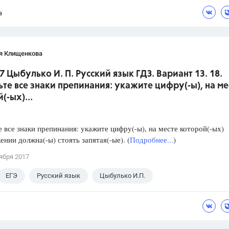
а
я Клищенкова
7 Цыбулько И. П. Русский язык ГДЗ. Вариант 13. 18.
ьте все знаки препинания: укажите цифру(-ы), на ме
(-ых)...
е все знаки препинания: укажите цифру(-ы), на месте которой(-ых)
ении должна(-ы) стоять запятая(-ые). (
Подробнее...
)
ября 2017
ЕГЭ
Русский язык
Цыбулько И.П.