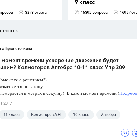
9 класс
опросов
3273 ответа
16392 вопроса
16957 от
ОПРОСЫ
5
ана Брюнеточкина
й момент времени ускорение движения будет
ьшим? Колмогоров Алгебра 10-11 класс Упр 309
Поможете с решением?)
изменяется по закону
 измеряется в метрах в секунду). В какой момент времени (
Подробне
та 2017
11 класс
Колмогоров А.Н.
10 класс
Алгебра