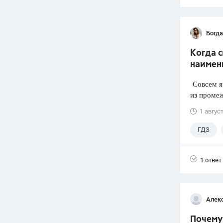
Богд
Когда 
наимен
Совсем я 
из промеж
1 авгус
ГДЗ
1 ответ
Алек
Почему 