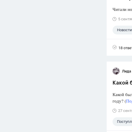
Читали но
5 сентя
Новости
18 отве
Лида
Какой б
Какой был
году? (
По
27 сент
Поступ