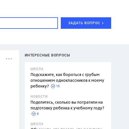
ЗАДАТЬ ВОПРОС
ИНТЕРЕСНЫЕ ВОПРОСЫ
ШКОЛА
Подскажите, как бороться с грубым
отношением одноклассников к моему
15
ребенку?
с,
7 класс,
НОВОСТИ
2 класс
Поделитесь, сколько вы потратили на
подготовку ребенка к учебному году?
8
.,
ШКОЛА
асян Л.С.,