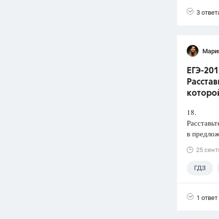
3 ответ
Мари
ЕГЭ-201
Расстав
которой
18.
Расставьт
в предлож
25 сент
ГДЗ
1 ответ