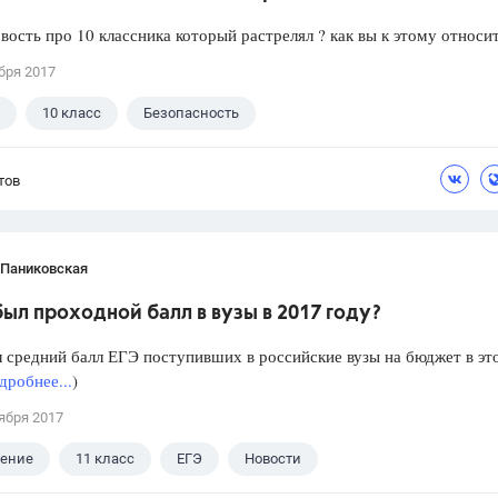
вость про 10 классника который растрелял ? как вы к этому относи
бря 2017
10 класс
Безопасность
тов
 Паниковская
ыл проходной балл в вузы в 2017 году?
 средний балл ЕГЭ поступивших в российские вузы на бюджет в эт
дробнее...
)
ября 2017
ление
11 класс
ЕГЭ
Новости