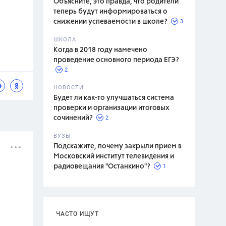
Объясните, это правда, что родители
теперь будут информироваться о
3
снижении успеваемости в школе?
ШКОЛА
спитание
Когда в 2018 году намечено
проведение основного периода ЕГЭ?
2
НОВОСТИ
Будет ли как-то улучшаться система
проверки и организации итоговых
2
сочинений?
ВУЗЫ
Подскажите, почему закрыли прием в
Московский институт телевидения и
1
радиовещания "Останкино"?
ЧАСТО ИЩУТ