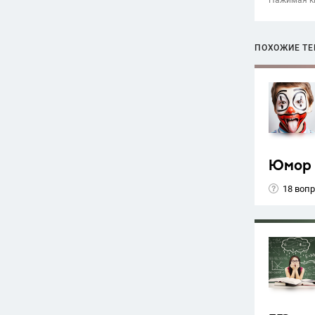
Нажимая кн
ПОХОЖИЕ Т
Юмор
18 воп