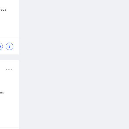
тесь
ом