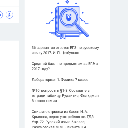
36 вариантов ответов ЕГЭ по русскому
языку 2017. И. П. Цыбулько
Средний балл по предметам за ЕГЭ в
2017 году?
Лабораторная 1. Физика 7 класс
№10. вопросы к §1-3. Составьте в
тетради таблицу. Рудзитис, Фельдман
8 класс химия
Спишите отрывки из басен И. А.
Крылова, верно употребляя не. ГДЗ,
Упр. 72, Русский язык, 6 класс,
Разумовская М.М., Леканта П.А.