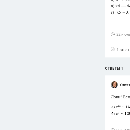
в) х6 — 64
Вузы
г) х5 = 3.
1752
ответа
Олимпиады
82
ответа
22 июл
Spotlight
1551
ответ
1 ответ
ГИА
280
ответов
ОТВЕТЫ
1
Олег 
Лови! Есл