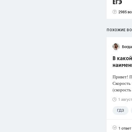
ЕГЭ
2985 в
ПОХОЖИЕ В
Богд
В како
наимен
Привет! 
Скорость 
(скорость
1 авгус
ГДЗ
1 ответ