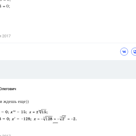
 = 0;
Цветков Л. А.
Психология
Отношения,
Любовь,
Красота,
Во
я 2017
ПОКАЗАТЬ ВСЕ
Олегович
и ждешь еще))