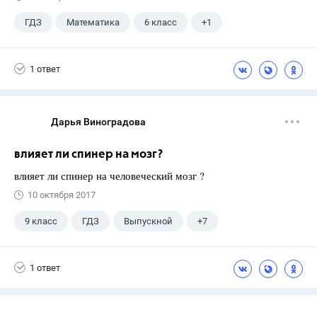
ГДЗ
Математика
6 класс
+1
Никольский С.М.
1 ответ
Дарья Виноградова
влияет ли спинер на мозг?
влияет ли спинер на человеческий мозг ?
10 октября 2017
9 класс
ГДЗ
Выпускной
+7
Английский язык
Экзамены
ЕГЭ
1 ответ
Школа
11 класс
ГИА
Досуг