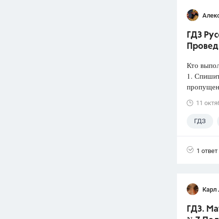
Алек
ГДЗ Рус
Провед
Кто выпо
1. Спишит
пропущен
11 октя
ГДЗ
1 ответ
Карл
ГДЗ. Ма