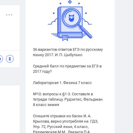
36 вариантов ответов ЕГЭ по русскому
языку 2017. И. П. Цыбулько
Средний балл по предметам за ЕГЭ в
2017 году?
Лабораторная 1. Физика 7 класс
№10. вопросы к §1-3. Составьте в
тетради таблицу. Рудзитис, Фельдман
8 класс химия
Спишите отрывки из басен И. А.
Крылова, верно употребляя не. ГДЗ,
Упр. 72, Русский язык, 6 класс,
Разумовская М.М., Леканта П.А.