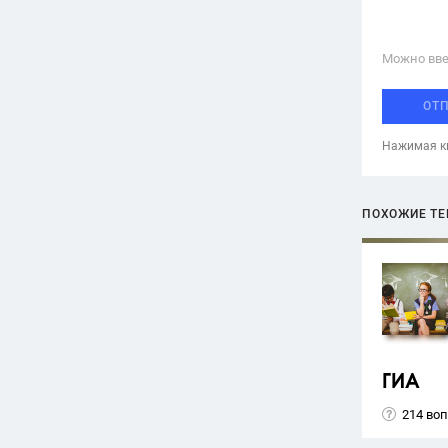
Можно вве
ОТ
Нажимая кн
ПОХОЖИЕ Т
ГИА
214 во