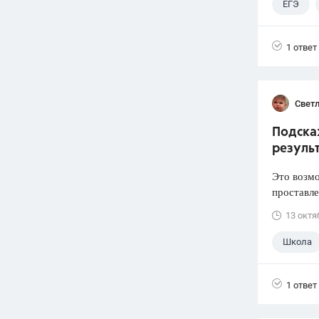
ЕГЭ
1 ответ
Свет
Подскаж
резуль
Это возмо
проставле
13 октя
Школа
1 ответ