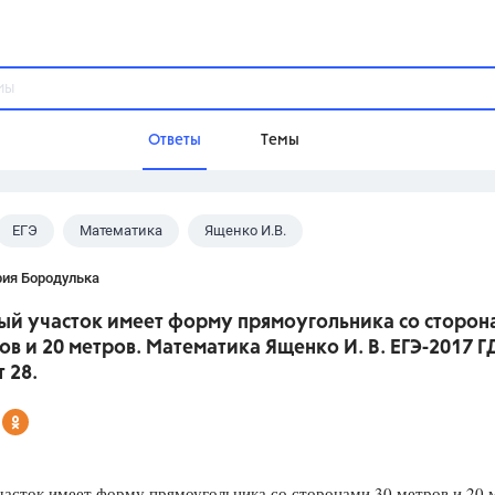
Ответы
Темы
ЕГЭ
Математика
Ященко И.В.
ы
Домашнее задание
Русский язык,
Химия,
Геометрия,
рия Бородулька
Обществознание,
Физика
ный участок имеет форму прямоугольника со сторон
Школа
ов и 20 метров. Математика Ященко И. В. ЕГЭ-2017 Г
9 класс,
8 класс,
11 класс,
10 клас
 28.
6 класс,
4 класс,
5 класс,
1 класс,
Учебники
Разумовская М.М.,
Габриелян О.С
асток имеет форму прямоугольника со сторонами 30 метров и 20 
Рудзитис Г.Е.,
Цыбулько И.П.,
Атан