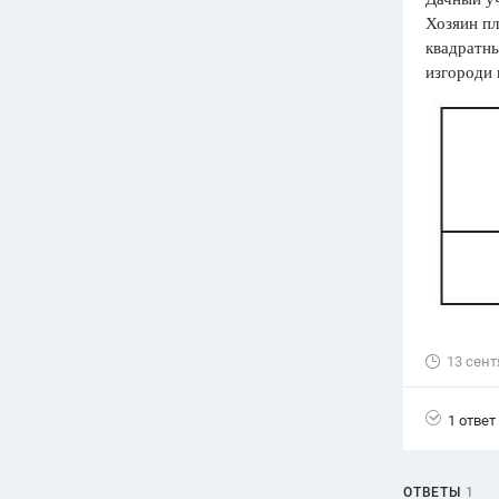
Хозяин пл
Вузы
квадратны
1752
ответа
изгороди 
Олимпиады
82
ответа
Spotlight
1551
ответ
ГИА
280
ответов
13 сент
1 ответ
ОТВЕТЫ
1