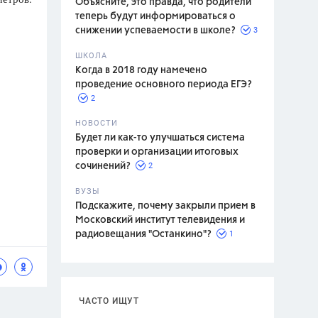
Объясните, это правда, что родители
теперь будут информироваться о
3
снижении успеваемости в школе?
ШКОЛА
спитание
Когда в 2018 году намечено
проведение основного периода ЕГЭ?
2
НОВОСТИ
Будет ли как-то улучшаться система
проверки и организации итоговых
2
сочинений?
ВУЗЫ
Подскажите, почему закрыли прием в
Московский институт телевидения и
1
радиовещания "Останкино"?
ЧАСТО ИЩУТ