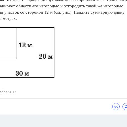
анирует обнести его изгородью и отгородить такой же изгородью
Цветков Л. А.
й участок со стороной 12 м (см. рис.). Найдите суммарную длину
в метрах.
Психология
Отношения,
Любовь,
Красота,
Во
ПОКАЗАТЬ ВСЕ
ября 2017