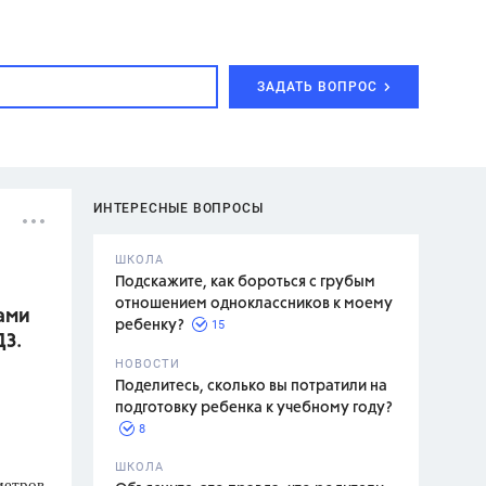
ЗАДАТЬ ВОПРОС
ИНТЕРЕСНЫЕ ВОПРОСЫ
ШКОЛА
Подскажите, как бороться с грубым
отношением одноклассников к моему
ами
15
ребенку?
ДЗ.
с,
7 класс,
НОВОСТИ
2 класс
Поделитесь, сколько вы потратили на
подготовку ребенка к учебному году?
8
.,
ШКОЛА
метров.
асян Л.С.,