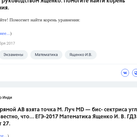
 руководством Ященко. Помогите найти корень
ния.
йте! Помогиет найти корень уравнения:
ее...
)
бря 2017
Экзамены
Математика
Ященко И.В.
р Инди
прямой АВ взята точка М. Луч MD — бис- сектриса уг
вестно, что... ЕГЭ-2017 Математика Ященко И. В. ГДЗ
 27.
е...
)