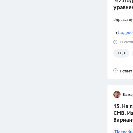
№7.Под
уравне
Здравству
(
Подробн
11 октя
ГДЗ
1 ответ
Кама
15. На 
СМВ. Из
Вариант
(
Подробне