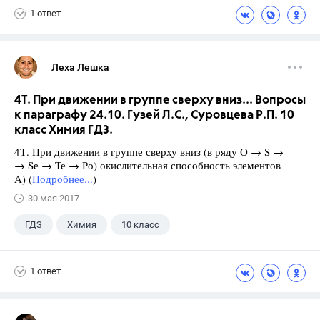
1 ответ
Леха Лешка
4Т. При движении в группе сверху вниз... Вопросы
к параграфу 24.10. Гузей Л.С., Суровцева Р.П. 10
класс Химия ГДЗ.
4Т. При движении в группе сверху вниз (в ряду О → S →
→ Sе → Те → Ро) окислительная способность элементов
А) (
Подробнее...
)
30 мая 2017
ГДЗ
Химия
10 класс
Гузей Л.С.
+1
Суровцева Р.П.
1 ответ