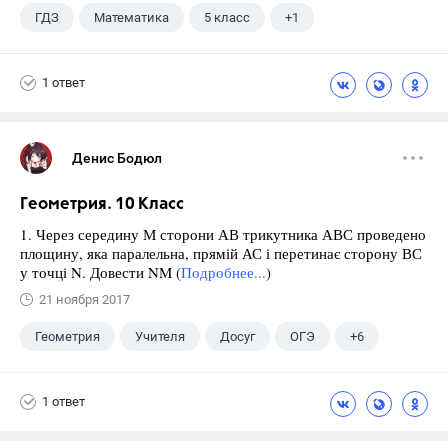
ГДЗ
Математика
5 класс
+1
Никольский С.М.
1 ответ
Денис Бодюл
Геометрия. 10 Класс
1. Через середину М сторони АВ трикутника АВС проведено
площину, яка паралельна, прямій АС і перетинає сторону ВС
у точці N. Довести NM (
Подробнее...
)
21 ноября 2017
Геометрия
Учителя
Досуг
ОГЭ
+6
Экзамены
ЕГЭ
ГИА
Выпускной
1 ответ
ГДЗ
Учебники