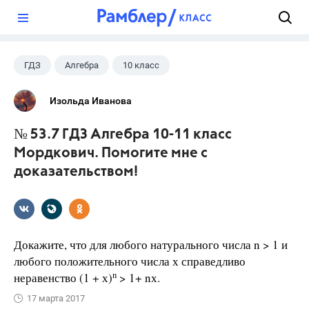
?
ГДЗ
Алгебра
10 класс
11 класс
+1
Мордкович А.Г.
Изольда Иванова
№ 53.7 ГДЗ Алгебра 10-11 класс
Мордкович. Помогите мне с
доказательством!
Докажите, что для любого натурального числа n > 1 и
любого положительного числа х справедливо
n
неравенство (1 + х)
> 1+ nх.
17 марта 2017