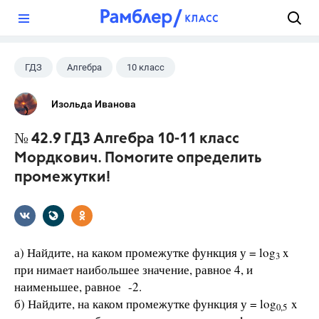
?
ГДЗ
Алгебра
10 класс
11 класс
+1
Мордкович А.Г.
Изольда Иванова
№ 42.9 ГДЗ Алгебра 10-11 класс
Мордкович. Помогите определить
промежутки!
а) Найдите, на каком промежутке функция у = log
x
3
при­ нимает наибольшее значение, равное 4, и
наименьшее, равное -2.
б) Найдите, на каком промежутке функция у = log
x
0,5