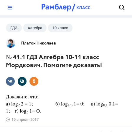
?
ГДЗ
Алгебра
10 класс
11 класс
+1
Мордкович А.Г.
Платон Николаев
№ 41.1 ГДЗ Алгебра 10-11 класс
Мордкович. Помогите доказать!
Докажите, что:
а) log
2 = 1; 6) log
1= 0; в) log
0,1=
2
1/3
0,1
1; г) log
1= О.
5
19 апреля 2017