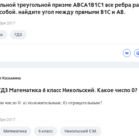
ильной треугольной призме АВСA1В1С1 все ребра р
собой. найдите угол между прямыми В1С и АВ.
бря 2017
ки
ГДЗ
я Казьмина
ГДЗ Математика 6 класс Никольский. Какое число 0?
ли число 0: а) положительным; б) отрицательным?
бря 2017
Математика
6 класс
Никольский С.М.