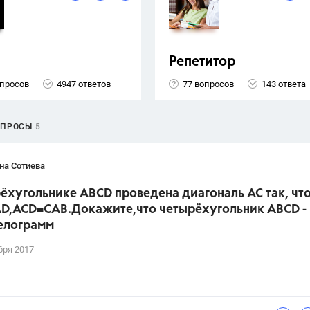
Репетитор
опросов
4947 ответов
77 вопросов
143 ответа
ОПРОСЫ
5
на Сотиева
ёхугольнике ABCD проведена диагональ AC так, что
D,ACD=CAB.Докажите,что четырёхугольник ABCD -
елограмм
бря 2017