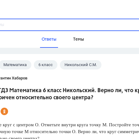
Ответы
Темы
Математика
6 класс
Никольский С.М.
ы
Домашнее задание
Русский язык,
Химия,
Геометрия,
антин Хабаров
Обществознание,
Физика
ГДЗ Математика 6 класс Никольский. Верно ли, что к
Школа
ичен относительно своего центра?
9 класс,
8 класс,
11 класс,
10 клас
6 класс,
4 класс,
5 класс,
1 класс,
Учебники
 круг с центром О. Отметьте внутри круга точку М. Постройте точ
ную точке М относительно точки О. Верно ли, что круг симметри
Разумовская М.М.,
Габриелян О.С
ьно своего центра?
Рудзитис Г.Е.,
Цыбулько И.П.,
Атан