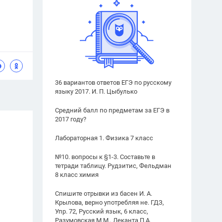
36 вариантов ответов ЕГЭ по русскому
языку 2017. И. П. Цыбулько
Средний балл по предметам за ЕГЭ в
2017 году?
Лабораторная 1. Физика 7 класс
№10. вопросы к §1-3. Составьте в
тетради таблицу. Рудзитис, Фельдман
8 класс химия
Спишите отрывки из басен И. А.
Крылова, верно употребляя не. ГДЗ,
Упр. 72, Русский язык, 6 класс,
Разумовская М.М., Леканта П.А.