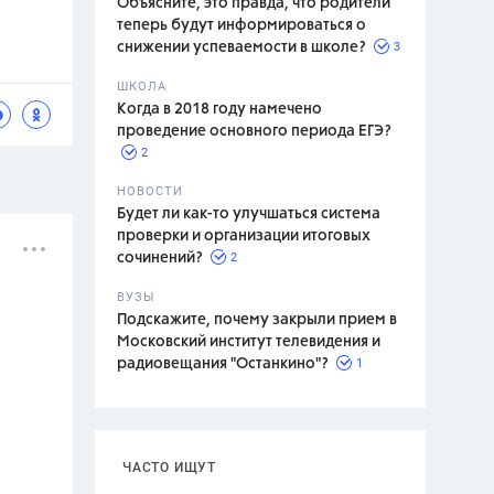
Объясните, это правда, что родители
теперь будут информироваться о
3
снижении успеваемости в школе?
ШКОЛА
спитание
Когда в 2018 году намечено
проведение основного периода ЕГЭ?
2
НОВОСТИ
Будет ли как-то улучшаться система
проверки и организации итоговых
2
сочинений?
ВУЗЫ
Подскажите, почему закрыли прием в
Московский институт телевидения и
1
радиовещания "Останкино"?
ЧАСТО ИЩУТ