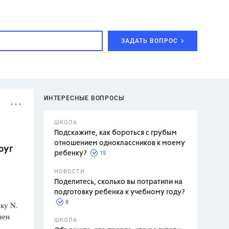
ЗАДАТЬ ВОПРОС
ИНТЕРЕСНЫЕ ВОПРОСЫ
ШКОЛА
Подскажите, как бороться с грубым
отношением одноклассников к моему
руг
15
ребенку?
с,
7 класс,
НОВОСТИ
2 класс
Поделитесь, сколько вы потратили на
подготовку ребенка к учебному году?
8
ку N.
чен
.,
ШКОЛА
асян Л.С.,