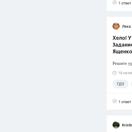
1 ответ
Леха
Хело! У
Задание
Ященко
Решите ур
18 октя
ГДЗ
1 ответ
Krist