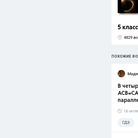
5 класс
4829 в
ПОХОЖИЕ В
Мади
В четыр
ACB=CA
паралл
18 октя
ГДЗ