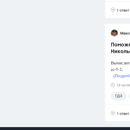
1 ответ
Макс
Поможет
Николь
Вычислит
а)-5-2; 
(
Подробн
18 октя
ГДЗ
1 ответ