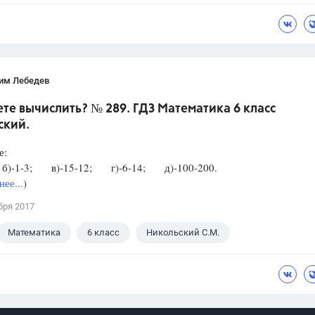
им Лебедев
е вычислить? № 289. ГДЗ Математика 6 класс
ский.
е:
б)-1-3; в)-15-12; г)-6-14; д)-100-200.
ее...
)
бря 2017
Математика
6 класс
Никольский С.М.