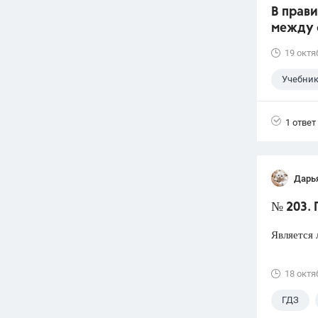
В прав
между 
19 октя
Учебни
1 ответ
Дарь
№ 203. 
Является 
18 октя
ГДЗ