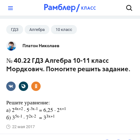
?
ГДЗ
Алгебра
10 класс
11 класс
+1
Мордкович А.Г.
Платон Николаев
№ 40.22 ГДЗ Алгебра 10-11 класс
Мордкович. Помогите решить задание.
Решите уравнение:
4х+2
-3х-1
х+1
а) 2
· 5
= 6,25 · 2
5х-1
2х-2
Зх+1
б) 3
· 7
= 3
22 мая 2017