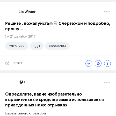
Lia Winter
Решите , пожалуйста🙏🏻 С чертежом и подробно,
прошу...
21 декабря 2017
Учебники
ГДЗ
Экзамены
1 ответ
ì§í ì 
Определите, какие изобразительно
выразительные средства языка использованы в
приведенных ниже отрывках
Березы желтою резьбой