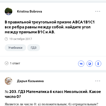
Kristina Bobrova
В правильной треугольной призме АВСA1В1С1
все ребра равны между собой. найдите угол
между прямыми В1С и АВ.
19 октября 2017
Учебники
ГДЗ
1 ответ
Дарья Казьмина
№ 203. ГДЗ Математика 6 класс Никольский. Какое
число 0?
Является ли число 0: а) положительным; б) отрицательным?