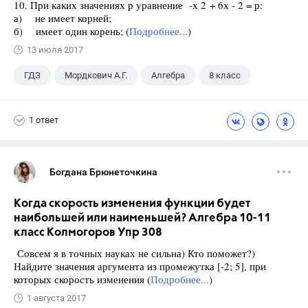
10. При каких значениях р уравнение -х 2 + 6х - 2 = р:
а) не имеет корней;
б) имеет один корень; (
Подробнее...
)
13 июля 2017
ГДЗ
Мордкович А.Г.
Алгебра
8 класс
1 ответ
Богдана Брюнеточкина
Когда скорость изменения функции будет
наибольшей или наименьшей? Алгебра 10-11
класс Колмогоров Упр 308
Совсем я в точных науках не сильна) Кто поможет?)
Найдите значения аргумента из промежутка [-2; 5], при
которых скорость изменения (
Подробнее...
)
1 августа 2017