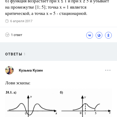
б) функция возрастает при х ≤ 1 и при х ≥ 5 и убывает
на промежутке [1; 5]; точка х = 1 является
критической, а точка х = 5 - стационарной.
6 апреля 2017
1 ответ
ОТВЕТЫ
1
Кузьма Кузин
Лови эскизы: