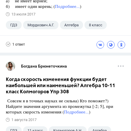
а) не имеет корней;
б) имеет один корень; (
Подробнее...
)
13 июля 2017
ГДЗ
Мордкович А.Г.
Алгебра
8 класс
1 ответ
Богдана Брюнеточкина
Когда скорость изменения функции будет
наибольшей или наименьшей? Алгебра 10-11
класс Колмогоров Упр 308
Совсем я в точных науках не сильна) Кто поможет?)
Найдите значения аргумента из промежутка [-2; 5], при
которых скорость изменения (
Подробнее...
)
1 августа 2017
ГДЗ
11 класс
Колмогоров А.Н.
Алгебра