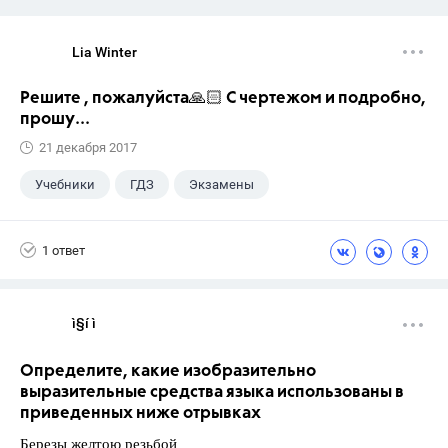
Lia Winter
Решите , пожалуйста🙏🏻 С чертежом и подробно,
прошу...
21 декабря 2017
Учебники
ГДЗ
Экзамены
1 ответ
ì§í ì 
Определите, какие изобразительно
выразительные средства языка использованы в
приведенных ниже отрывках
Березы желтою резьбой