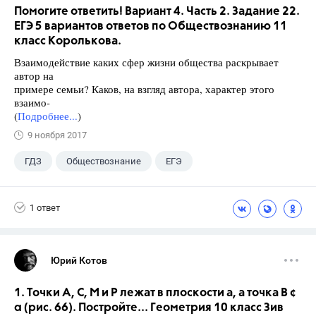
Помогите ответить! Вариант 4. Часть 2. Задание 22.
ЕГЭ 5 вариантов ответов по Обществознанию 11
класс Королькова.
Взаимодействие каких сфер жизни общества раскрывает
автор на
примере семьи? Каков, на взгляд автора, характер этого
взаимо-
(
Подробнее...
)
9 ноября 2017
ГДЗ
Обществознание
ЕГЭ
11 класс
+1
Королькова Е.С.
1 ответ
Юрий Котов
1. Точки А, С, М и Р лежат в плоскости а, а точка B ¢
α (рис. 66). Постройте... Геометрия 10 класс Зив