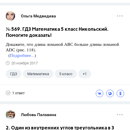
Ольга Медведева
№ 569. ГДЗ Математика 5 класс Никольский.
Помогите доказать!
Докажите, что длина ломаной ABС больше длины ломаной
АDС (рис. 118).
(
Подробнее...
)
20 ноября 2017
ГДЗ
Математика
5 класс
+1
Никольский С.М.
1 ответ
Любовь Палавина
2. Один из внутренних углов треугольника в 3