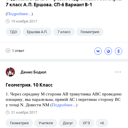
7 класс А.П. Ершова. СП-6 Вариант В-1
(
Подробнее...
)
19 ноября 2017
ГДЗ
Ершова А.П.
7 класс
Геометрия
1 ответ
Денис Бодюл
Геометрия. 10 Класс
1. Через середину М сторони АВ трикутника АВС проведено
площину, яка паралельна, прямій АС і перетинає сторону ВС
у точці N. Довести NM (
Подробнее...
)
21 ноября 2017
Геометрия
Учителя
Досуг
ОГЭ
+6