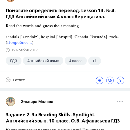
Помогите определить перевод. Lesson 13. № 4.
ГДЗ Английский язык 4 класс Верещагина.
Read the words and guess their meaning.
sandals ['sændəlz], hospital ['hɒspɪtl], Canada ['kænədə], rock-
(
Подробнее...
)
12 ноября 2017
ГДЗ
Английский язык
4 класс
+1
Верещагина И.Н.
1 ответ
Эльвира Малова
Задание 2. 3a Reading Skills. Spotlight.
Английский язык. 10 класс. О.В. Афанасьева ГДЗ
Какие заголовки подходят, а какой нет? Как указать