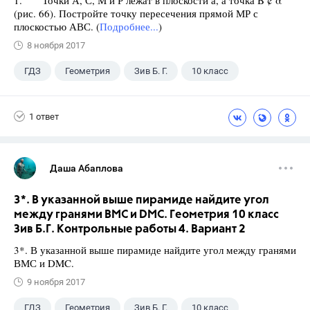
1. Точки А, С, М и Р лежат в плоскости а, а точка B ¢ α
(рис. 66). Постройте точку пересечения прямой МР с
плоскостью АВС. (
Подробнее...
)
8 ноября 2017
ГДЗ
Геометрия
Зив Б. Г.
10 класс
1 ответ
Даша Абаплова
3*. В указанной выше пирамиде найдите угол
между гранями ВМС и DMC. Геометрия 10 класс
Зив Б.Г. Контрольные работы 4. Вариант 2
3*. В указанной выше пирамиде найдите угол между гранями
ВМС и DMC.
9 ноября 2017
ГДЗ
Геометрия
Зив Б. Г.
10 класс