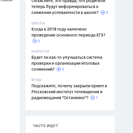
Объясните, это правда, что родители
теперь будут информироваться о
3
снижении успеваемости в школе?
ШКОЛА
спитание
Когда в 2018 году намечено
проведение основного периода ЕГЭ?
2
НОВОСТИ
Будет ли как-то улучшаться система
проверки и организации итоговых
2
сочинений?
ВУЗЫ
Подскажите, почему закрыли прием в
Московский институт телевидения и
1
радиовещания "Останкино"?
ЧАСТО ИЩУТ