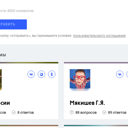
сти 4000 cимволов
ПРАВИТЬ
опку «отправить», вы принимаете условия
пользовательского соглашения
ЕМЫ
рсии
Мякишев Г.Я.
осов
8 ответов
88 вопросов
89 ответов