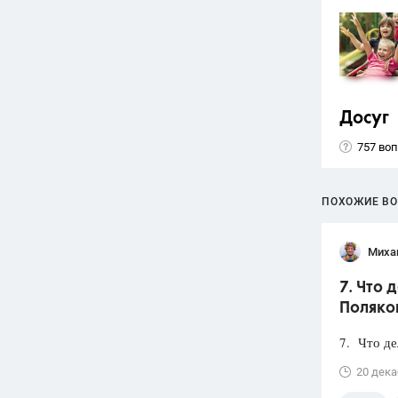
Досуг
757 во
ПОХОЖИЕ В
Миха
7. Что
Поляков
7. Что д
20 дека