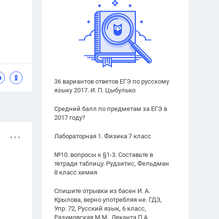
36 вариантов ответов ЕГЭ по русскому
языку 2017. И. П. Цыбулько
Средний балл по предметам за ЕГЭ в
2017 году?
Лабораторная 1. Физика 7 класс
№10. вопросы к §1-3. Составьте в
тетради таблицу. Рудзитис, Фельдман
8 класс химия
Спишите отрывки из басен И. А.
Крылова, верно употребляя не. ГДЗ,
Упр. 72, Русский язык, 6 класс,
Разумовская М.М., Леканта П.А.