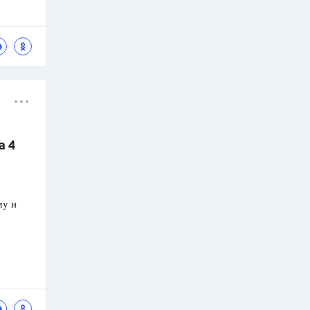
а 4
му и