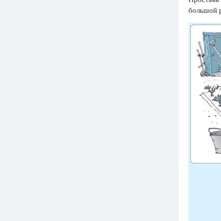
большой р
Вузы
1752
ответа
Олимпиады
82
ответа
Spotlight
1551
ответ
ГИА
280
ответов