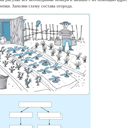
епки. Заполни схему состава огорода.
Цветков Л. А.
Психология
Отношения,
Любовь,
Красота,
Во
ПОКАЗАТЬ ВСЕ