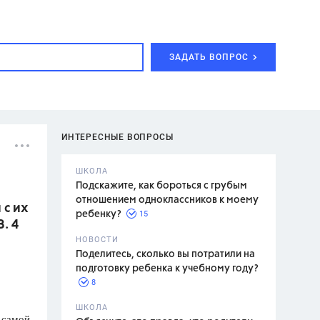
ЗАДАТЬ ВОПРОС
ИНТЕРЕСНЫЕ ВОПРОСЫ
ШКОЛА
Подскажите, как бороться с грубым
отношением одноклассников к моему
 с их
15
ребенку?
. 4
с,
7 класс,
НОВОСТИ
2 класс
Поделитесь, сколько вы потратили на
подготовку ребенка к учебному году?
8
.,
ШКОЛА
 самой
асян Л.С.,