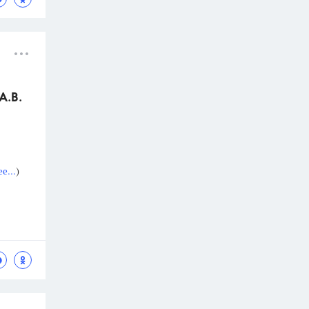
А.В.
е...
)