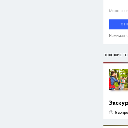
Можно вве
ОТ
Нажимая кн
ПОХОЖИЕ Т
Экску
6 вопр