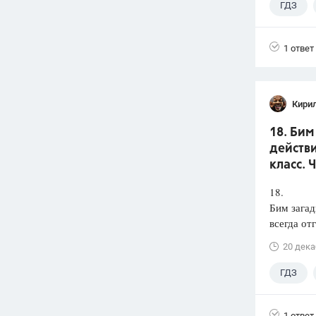
ГДЗ
1 ответ
Кири
18. Бим
действи
класс. 
18.
Бим загад
всегда от
20 дека
ГДЗ
1 ответ