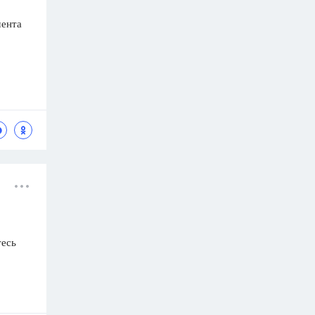
мента
тесь