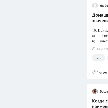
Любо
Домашня
значени
10. При к
а) не им
б) имеет 
13 июл
ГДЗ
1 ответ
Богд
Когда 
наимен