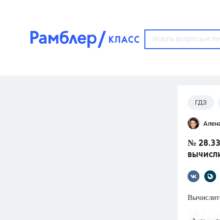
?
ГДЗ
Популярные тем
Ален
ГДЗ
67571
ответ
№ 28.33
ЕГЭ
вычисли
3273
ответа
ОГЭ
3460
ответов
Вычислите
ФИПИ
30
ответов