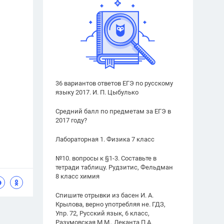
36 вариантов ответов ЕГЭ по русскому
языку 2017. И. П. Цыбулько
Средний балл по предметам за ЕГЭ в
2017 году?
Лабораторная 1. Физика 7 класс
№10. вопросы к §1-3. Составьте в
тетради таблицу. Рудзитис, Фельдман
8 класс химия
Спишите отрывки из басен И. А.
Крылова, верно употребляя не. ГДЗ,
Упр. 72, Русский язык, 6 класс,
Разумовская М.М., Леканта П.А.