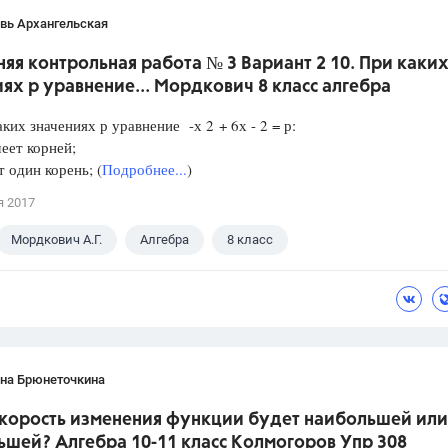
вь Архангельская
я контрольная работа № 3 Вариант 2 10. При каки
ях р уравнение... Мордкович 8 класс алгебра
аких значениях р уравнение -х 2 + 6х - 2 = р:
еет корней;
один корень; (
Подробнее...
)
я 2017
Мордкович А.Г.
Алгебра
8 класс
ана Брюнеточкина
скорость изменения функции будет наибольшей или
ьшей? Алгебра 10-11 класс Колмогоров Упр 308