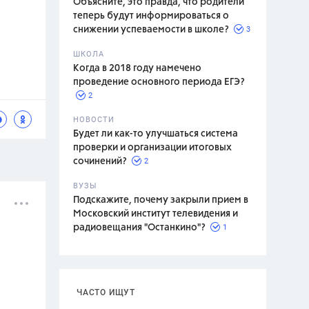
Объясните, это правда, что родители
теперь будут информироваться о
3
снижении успеваемости в школе?
ШКОЛА
спитание
Когда в 2018 году намечено
проведение основного периода ЕГЭ?
2
НОВОСТИ
Будет ли как-то улучшаться система
проверки и организации итоговых
2
сочинений?
ВУЗЫ
Подскажите, почему закрыли прием в
Московский институт телевидения и
1
радиовещания "Останкино"?
ЧАСТО ИЩУТ