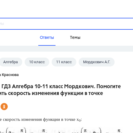
Ответы
Темы
Алгебра
10 класс
11 класс
Мордкович А.Г.
ы
Домашнее задание
Русский язык,
Химия,
Геометрия,
а Краснова
Обществознание,
Физика
 ГДЗ Алгебра 10-11 класс Мордкович. Помогите
Школа
ть скорость изменения функции в точке
9 класс,
8 класс,
11 класс,
10 клас
6 класс,
4 класс,
5 класс,
1 класс,
Учебники
 скорость изменения функции в точке х
:
0
Разумовская М.М.,
Габриелян О.С
Рудзитис Г.Е.,
Цыбулько И.П.,
Атан