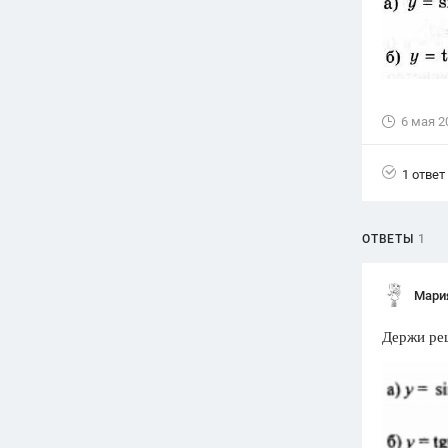
Вузы
1752
ответа
Олимпиады
82
ответа
6 мая 2
Spotlight
1551
ответ
1 ответ
ГИА
280
ответов
ОТВЕТЫ
1
Мари
Держи ре