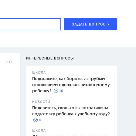
ЗАДАТЬ ВОПРОС
ИНТЕРЕСНЫЕ ВОПРОСЫ
ШКОЛА
Подскажите, как бороться с грубым
отношением одноклассников к моему
15
ребенку?
с,
7 класс,
НОВОСТИ
2 класс
Поделитесь, сколько вы потратили на
подготовку ребенка к учебному году?
8
.,
ШКОЛА
асян Л.С.,