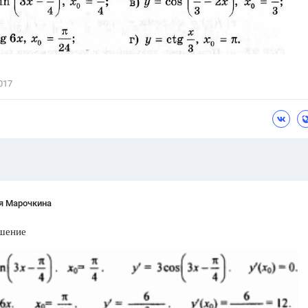
Цветков Л. А.
Психология
Отношения,
Любовь,
Красота,
Во
017
ПОКАЗАТЬ ВСЕ
я Марочкина
шение