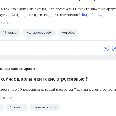
в точных науках не сильна) Кто поможет?) Найдите значения аргу
утка [-2; 5], при которых скорость изменения (
Подробнее...
)
та 2017
11 класс
Колмогоров А.Н.
Алгебра
сандра Александровна
сейчас школьники такие агрессивные ?
вость про 10 классника который растрелял ? как вы к этому относи
бря 2017
10 класс
Безопасность