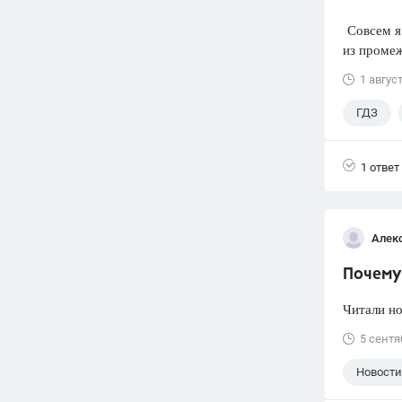
Совсем я 
из промеж
1 авгус
ГДЗ
1 ответ
Алек
Почему 
Читали но
5 сентя
Новости