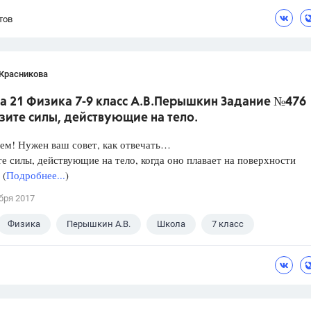
тов
 Красникова
а 21 Физика 7-9 класс А.В.Перышкин Задание №476
зите силы, действующие на тело.
ем! Нужен ваш совет, как отвечать…
е силы, действующие на тело, когда оно плавает на поверхности
 (
Подробнее...
)
бря 2017
Физика
Перышкин А.В.
Школа
7 класс