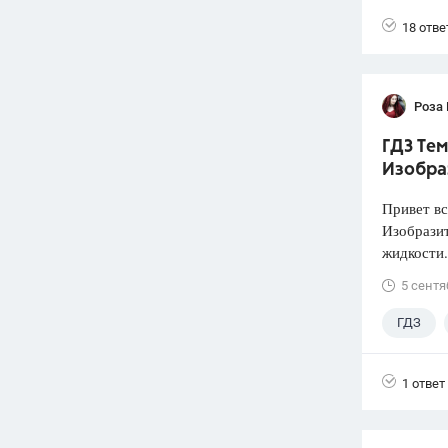
18 отве
Роза
ГДЗ Тем
Изобра
Привет вс
Изобразит
жидкости.
5 сентя
ГДЗ
1 ответ