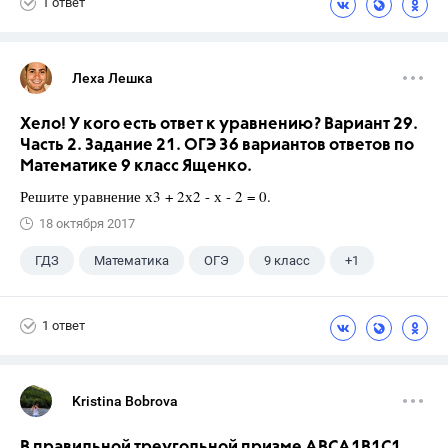
1 ответ
Леха Лешка
Хело! У кого есть ответ к уравнению? Вариант 29.
Часть 2. Задание 21. ОГЭ 36 вариантов ответов по
Математике 9 класс Ященко.
Решите уравнение х3 + 2х2 - х - 2 = 0.
18 октября 2017
ГДЗ
Математика
ОГЭ
9 класс
+1
Ященко И.В.
1 ответ
Kristina Bobrova
В правильной треугольной призме АВСA1В1С1