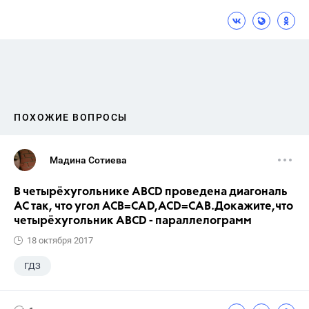
ПОХОЖИЕ ВОПРОСЫ
Мадина Сотиева
В четырёхугольнике ABCD проведена диагональ
AC так, что угол ACB=CAD,ACD=CAB.Докажите,что
четырёхугольник ABCD - параллелограмм
18 октября 2017
ГДЗ