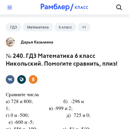
?
ГДЗ
Математика
6 класс
+1
Никольский С.М.
Дарья Казьмина
№ 240. ГДЗ Математика 6 класс
Никольский. Помогите сравнить, плиз!
Сравните числа
а) 728 и 800; б) -296 и
1; в) -999 и 2;
г) 0 и -500; д) 725 и 0;
е) -600 и -5;
ж) -856 и -100; з) -51 и -510;