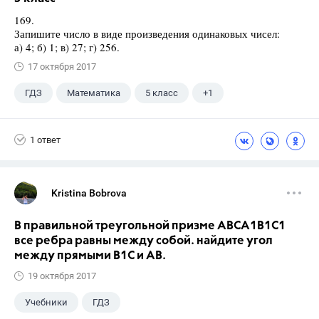
169.
Запишите число в виде произведения одинаковых чисел:
а) 4; б) 1; в) 27; г) 256.
17 октября 2017
ГДЗ
Математика
5 класс
+1
Никольский С.М.
1 ответ
Kristina Bobrova
В правильной треугольной призме АВСA1В1С1
все ребра равны между собой. найдите угол
между прямыми В1С и АВ.
19 октября 2017
Учебники
ГДЗ