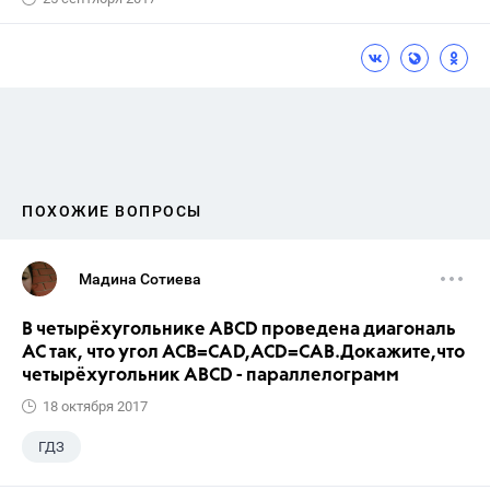
ПОХОЖИЕ ВОПРОСЫ
Мадина Сотиева
В четырёхугольнике ABCD проведена диагональ
AC так, что угол ACB=CAD,ACD=CAB.Докажите,что
четырёхугольник ABCD - параллелограмм
18 октября 2017
ГДЗ