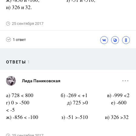
и) 326 и 32.
25 сентября 2017
1 ответ
ОТВЕТЫ
1
Лида Паниковская
а) 728 < 800 б) -269 < +1 в) -999 <2
г) 0 > -500 д) 725 >0 е) -600
< -5
ж) -856 < -100 з) -51 >-510 и) 326 >32
25 сентября 2017