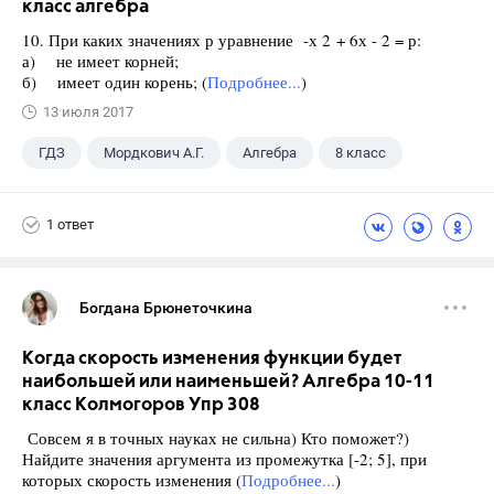
класс алгебра
10. При каких значениях р уравнение -х 2 + 6х - 2 = р:
а) не имеет корней;
б) имеет один корень; (
Подробнее...
)
13 июля 2017
ГДЗ
Мордкович А.Г.
Алгебра
8 класс
1 ответ
Богдана Брюнеточкина
Когда скорость изменения функции будет
наибольшей или наименьшей? Алгебра 10-11
класс Колмогоров Упр 308
Совсем я в точных науках не сильна) Кто поможет?)
Найдите значения аргумента из промежутка [-2; 5], при
которых скорость изменения (
Подробнее...
)