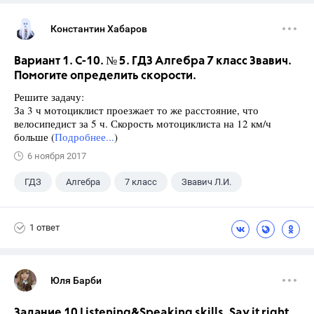
Константин Хабаров
Вариант 1. С-10. № 5. ГДЗ Алгебра 7 класс Звавич.
Помогите определить скорости.
Решите задачу:
За 3 ч мотоциклист проезжает то же расстояние, что
велосипедист за 5 ч. Скорость мотоциклиста на 12 км/ч
больше (
Подробнее...
)
6 ноября 2017
ГДЗ
Алгебра
7 класс
Звавич Л.И.
1 ответ
Юля Барби
Задание 10 Listening&Speaking skills. Say it right.