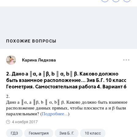
ПОХОЖИЕ ВОПРОСЫ
Карина Ледкова
2. Дано а ║α, а ║β, b ║ α, b║ β. Каково должно
быть взаимное расположение... Зив Б.Г. 10 класс
Геометрия. Самостоятельная работа 4. Вариант 6
2.
Дано а ║α, а ║β, b ║ α, b║ β. Каково должно быть взаимное
расположение данных прямых, чтобы плоскости а и β были
параллельными? (
Подробнее...
)
4 ноября 2017
ГДЗ
Геометрия
Зив Б. Г.
10 класс