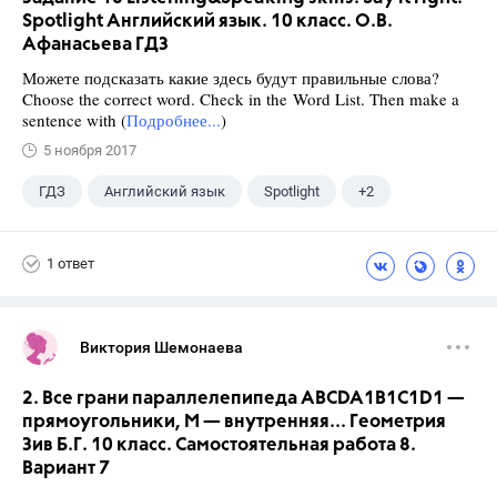
Spotlight Английский язык. 10 класс. О.В.
Афанасьева ГДЗ
Можете подсказать какие здесь будут правильные слова?
Choose the correct word. Check in the Word List. Then make a
sentence with (
Подробнее...
)
5 ноября 2017
ГДЗ
Английский язык
Spotlight
+2
Афанасьева О. В.
10 класс
1 ответ
Виктория Шемонаева
2. Все грани параллелепипеда ABCDA1B1C1D1 —
прямоугольники, М — внутренняя... Геометрия
Зив Б.Г. 10 класс. Самостоятельная работа 8.
Вариант 7