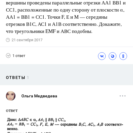
вершины проведены параллельные отрезки АА1 ВВ1 и
СС1, расположенные по одну сторону от плоскости α,
АА1 = ВВ1 = СС1. Точки F, Е и M — середины
отрезков В1С, АС1 и А1В соответственно. Докажите,
что треугольники EMF и АВС подобны.
21 сентября 2017
1 ответ
ОТВЕТЫ
1
Ольга Медведева
ответ