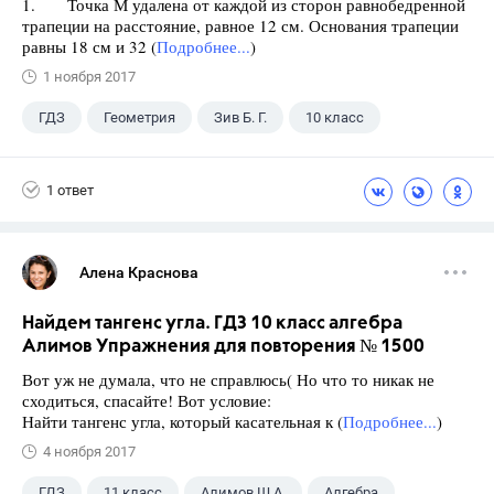
1. Точка М удалена от каждой из сторон равнобедренной
трапеции на расстояние, равное 12 см. Основания трапеции
равны 18 см и 32 (
Подробнее...
)
1 ноября 2017
ГДЗ
Геометрия
Зив Б. Г.
10 класс
1 ответ
Алена Краснова
Найдем тангенс угла. ГДЗ 10 класс алгебра
Алимов Упражнения для повторения № 1500
Вот уж не думала, что не справлюсь( Но что то никак не
сходиться, спасайте! Вот условие:
Найти тангенс угла, который касательная к (
Подробнее...
)
4 ноября 2017
ГДЗ
11 класс
Алимов Ш.А.
Алгебра