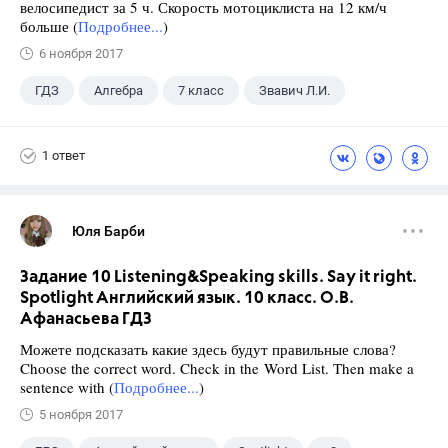
велосипедист за 5 ч. Скорость мотоциклиста на 12 км/ч
больше (
Подробнее...
)
6 ноября 2017
ГДЗ
Алгебра
7 класс
Звавич Л.И.
1 ответ
Юля Барби
Задание 10 Listening&Speaking skills. Say it right.
Spotlight Английский язык. 10 класс. О.В.
Афанасьева ГДЗ
Можете подсказать какие здесь будут правильные слова?
Choose the correct word. Check in the Word List. Then make a
sentence with (
Подробнее...
)
5 ноября 2017