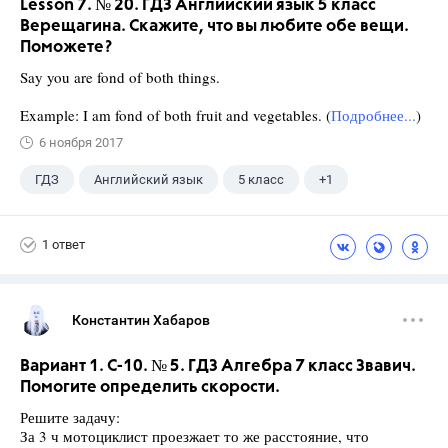
Lesson 7. № 20. ГДЗ Английский язык 5 класс
Верещагина. Скажите, что вы любите обе вещи.
Поможете?
Say you are fond of both things.
Example: I am fond of both fruit and vegetables. (
Подробнее...
)
6 ноября 2017
ГДЗ
Английский язык
5 класс
+1
Верещагина И.Н.
1 ответ
Константин Хабаров
Вариант 1. С-10. № 5. ГДЗ Алгебра 7 класс Звавич.
Помогите определить скорости.
Решите задачу:
За 3 ч мотоциклист проезжает то же расстояние, что