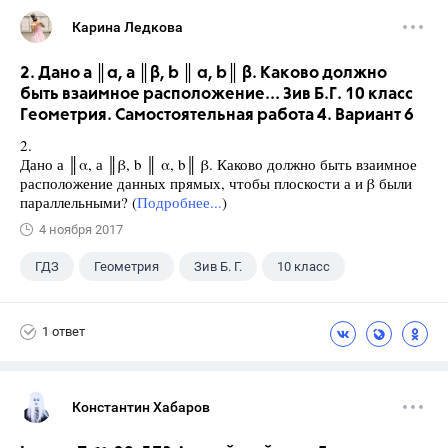
Карина Ледкова
2. Дано а ║α, а ║β, b ║ α, b║ β. Каково должно
быть взаимное расположение... Зив Б.Г. 10 класс
Геометрия. Самостоятельная работа 4. Вариант 6
2.
Дано а ║α, а ║β, b ║ α, b║ β. Каково должно быть взаимное
расположение данных прямых, чтобы плоскости а и β были
параллельными? (
Подробнее...
)
4 ноября 2017
ГДЗ
Геометрия
Зив Б. Г.
10 класс
1 ответ
Константин Хабаров