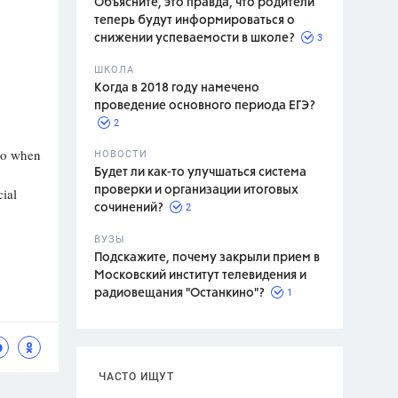
Объясните, это правда, что родители
теперь будут информироваться о
3
снижении успеваемости в школе?
ШКОЛА
спитание
Когда в 2018 году намечено
проведение основного периода ЕГЭ?
2
go when
НОВОСТИ
Будет ли как-то улучшаться система
проверки и организации итоговых
cial
2
сочинений?
ВУЗЫ
Подскажите, почему закрыли прием в
Московский институт телевидения и
1
радиовещания "Останкино"?
ЧАСТО ИЩУТ