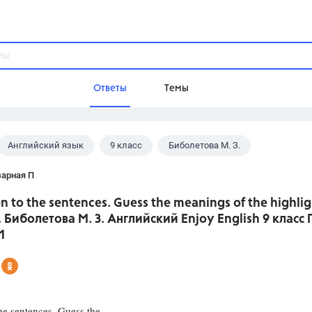
Ответы
Темы
Английский язык
9 класс
Биболетова М. З.
ы
Домашнее задание
Русский язык,
Химия,
Геометрия,
зарная П
Обществознание,
Физика
ten to the sentences. Guess the meanings of the highli
Школа
. Биболетова М. З. Английский Enjoy English 9 класс 
9 класс,
8 класс,
11 класс,
10 клас
1
6 класс,
4 класс,
5 класс,
1 класс,
Учебники
Разумовская М.М.,
Габриелян О.С
the sentences. Guess the
Рудзитис Г.Е.,
Цыбулько И.П.,
Атан