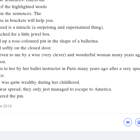
f the highlighted words
Цветков Л. А.
ate the sentences. The
ns in brackets will help you.
Психология
ed is a miracle (a surprising and supernatural thing).
Отношения,
Любовь,
Красота,
Во
ched for a little jewel box.
 up a rose-coloured pin in the shape of a ballerina.
ПОКАЗАТЬ ВСЕ
 softly on the closed door.
given to me by a wise (very clever) and wonderful woman many years a
you.
n to her by her ballet instructor in Paris many years ago after a very spe
ce.
 was quite wealthy during her childhood.
ar spread, they only just managed to escape to America.
ered the pin.
я 2018