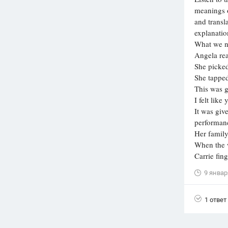
meanings o
Вузы
and transl
1752
ответа
explanatio
What we ne
Олимпиады
Angela rea
82
ответа
She picked
Spotlight
She tapped
1551
ответ
This was 
I felt like 
ГИА
It was give
280
ответов
performan
Her family
When the w
Carrie fing
9 январ
1 ответ