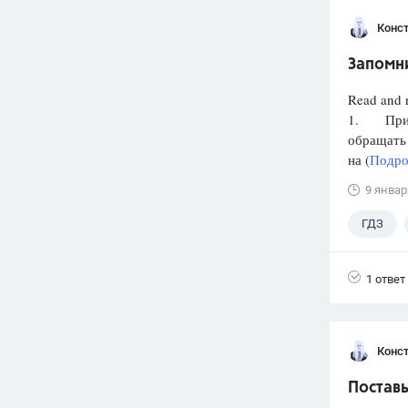
Конст
Запомни
Read and 
1. При п
обращать
на (
Подро
9 январ
ГДЗ
1 ответ
Конст
Поставь