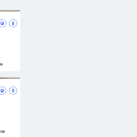
ов
тов