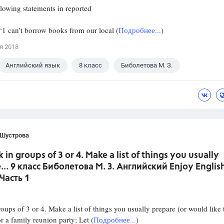
llowing statements in reported
1 can’t borrow books from our local (
Подробнее...
)
я 2018
Английский язык
8 класс
Биболетова М. З.
 Шустрова
 in groups of 3 or 4. Make a list of things you usually
... 9 класс Биболетова М. З. Английский Enjoy Englis
 Часть 1
oups of 3 or 4. Make a list of things you usually prepare (or would like 
or a family reunion party; Let (
Подробнее...
)