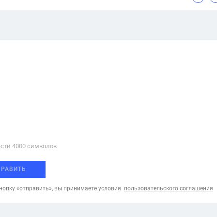
сти 4000 cимволов
ПРАВИТЬ
опку «отправить», вы принимаете условия
пользовательского соглашения