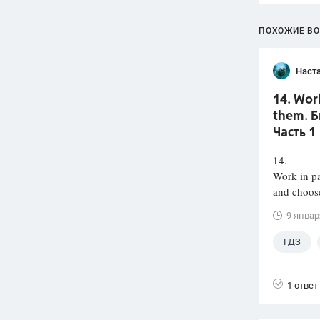
ПОХОЖИЕ В
Наст
14. Wor
them. Б
Часть 1
14.
Work in pa
and choos
9 январ
ГДЗ
1 ответ