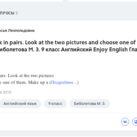
ОПРОСЫ
5
асья Леопольдовна
k in pairs. Look at the two pictures and choose one of
иболетова М. З. 9 класс Английский Enjoy English Гл
irs. Look at the two pictures
e one of them. Make up a (
Подробнее...
)
я 2018
Английский язык
9 класс
Биболетова М. З.