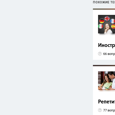
ПОХОЖИЕ Т
Иност
66 воп
Репети
77 воп