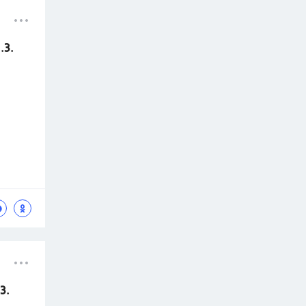
.З.
З.