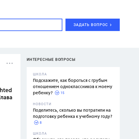
ЗАДАТЬ ВОПРОС
ИНТЕРЕСНЫЕ ВОПРОСЫ
ШКОЛА
Подскажите, как бороться с грубым
отношением одноклассников к моему
ghted
15
ребенку?
Глава
с,
7 класс,
НОВОСТИ
2 класс
Поделитесь, сколько вы потратили на
подготовку ребенка к учебному году?
8
.,
ШКОЛА
асян Л.С.,