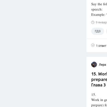
Say the fo
speech:
Example: “
9 январ
ГДЗ
1 ответ
Лера
15. Work
prepare
Глава 3
15.
Work in gr
prepare) f