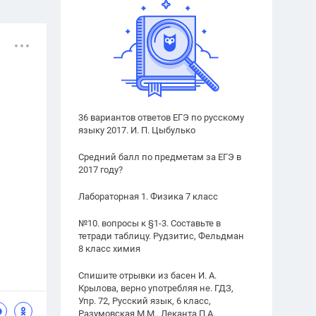
36 вариантов ответов ЕГЭ по русскому
языку 2017. И. П. Цыбулько
Средний балл по предметам за ЕГЭ в
2017 году?
Лабораторная 1. Физика 7 класс
№10. вопросы к §1-3. Составьте в
тетради таблицу. Рудзитис, Фельдман
8 класс химия
Спишите отрывки из басен И. А.
Крылова, верно употребляя не. ГДЗ,
Упр. 72, Русский язык, 6 класс,
Разумовская М.М., Леканта П.А.