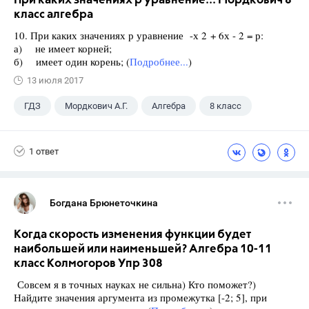
При каких значениях р уравнение... Мордкович 8
класс алгебра
10. При каких значениях р уравнение -х 2 + 6х - 2 = р:
а) не имеет корней;
б) имеет один корень; (
Подробнее...
)
13 июля 2017
ГДЗ
Мордкович А.Г.
Алгебра
8 класс
1 ответ
Богдана Брюнеточкина
Когда скорость изменения функции будет
наибольшей или наименьшей? Алгебра 10-11
класс Колмогоров Упр 308
Совсем я в точных науках не сильна) Кто поможет?)
Найдите значения аргумента из промежутка [-2; 5], при