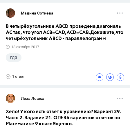
Мадина Сотиева
В четырёхугольнике ABCD проведена диагональ
AC так, что угол ACB=CAD,ACD=CAB.Докажите,что
четырёхугольник ABCD - параллелограмм
18 октября 2017
ГДЗ
1 ответ
Леха Лешка
Хело! У кого есть ответ к уравнению? Вариант 29.
Часть 2. Задание 21. ОГЭ 36 вариантов ответов по
Математике 9 класс Ященко.