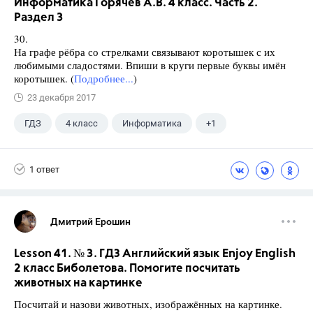
Информатика Горячев А.В. 4 класс. Часть 2.
Раздел 3
30.
На графе рёбра со стрелками связывают коротышек с их
любимыми сладостями. Впиши в круги первые буквы имён
коротышек. (
Подробнее...
)
23 декабря 2017
ГДЗ
4 класс
Информатика
+1
Горячев А.В.
1 ответ
Дмитрий Ерошин
Lesson 41. № 3. ГДЗ Английский язык Enjoy English
2 класс Биболетова. Помогите посчитать
животных на картинке
Посчитай и назови животных, изображённых на картинке.