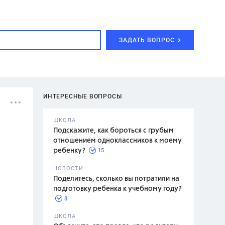
ЗАДАТЬ ВОПРОС
ИНТЕРЕСНЫЕ ВОПРОСЫ
ШКОЛА
Подскажите, как бороться с грубым
отношением одноклассников к моему
15
ребенку?
с,
7 класс,
НОВОСТИ
2 класс
Поделитесь, сколько вы потратили на
подготовку ребенка к учебному году?
8
.,
ШКОЛА
асян Л.С.,