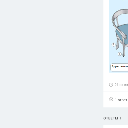
Вузы
1752
ответа
Олимпиады
82
ответа
Spotlight
1551
ответ
ГИА
280
ответов
21 октя
1 ответ
ОТВЕТЫ
1