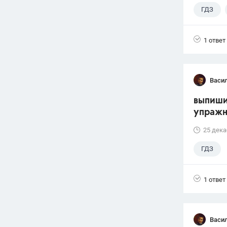
ГДЗ
1 ответ
Васи
выпиши
упражн
25 дека
ГДЗ
1 ответ
Васи