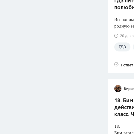
ГДЗ лит
полюби
Вы понима
родную зе
20 дека
ГДЗ
1 ответ
Кири
18. Бим
действи
класс. 
18.
Бим загад