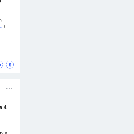
й
у,
..
)
а 4
му и