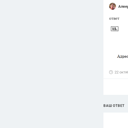
Ален
ответ
22 октя
ВАШ ОТВЕТ