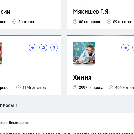
рсии
Мякишев Г.Я.
осов
8 ответов
88 вопросов
89 ответов
Химия
просов
1196 ответов
3992 вопроса
4060 отве
ОПРОСЫ
5
лана Шаманаева