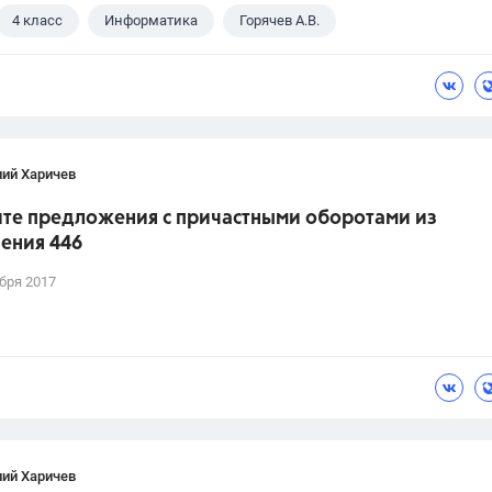
4 класс
Информатика
Горячев А.В.
лий Харичев
те предложения с причастными оборотами из
ения 446
бря 2017
лий Харичев