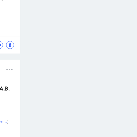
А.В.
е...
)