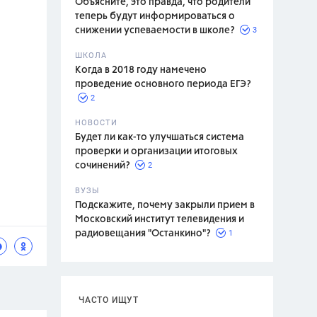
Объясните, это правда, что родители
теперь будут информироваться о
3
снижении успеваемости в школе?
ШКОЛА
спитание
Когда в 2018 году намечено
проведение основного периода ЕГЭ?
2
НОВОСТИ
Будет ли как-то улучшаться система
проверки и организации итоговых
2
сочинений?
ВУЗЫ
Подскажите, почему закрыли прием в
Московский институт телевидения и
1
радиовещания "Останкино"?
ЧАСТО ИЩУТ