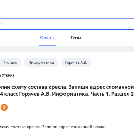
Ответы
Темы
4 класс
Информатика
Горячев А.В.
ы
Домашнее задание
Русский язык,
Химия,
Геометрия,
а Уткина
Обществознание,
Физика
олни схему состава кресла. Запиши адрес сломанной
Школа
4 класс Горячев А.В. Информатика. Часть 1. Раздел 2
9 класс,
8 класс,
11 класс,
10 клас
6 класс,
4 класс,
5 класс,
1 класс,
Учебники
хему состава кресла. Запиши адрес сломанной ножки.
Разумовская М.М.,
Габриелян О.С
Рудзитис Г.Е.,
Цыбулько И.П.,
Атан