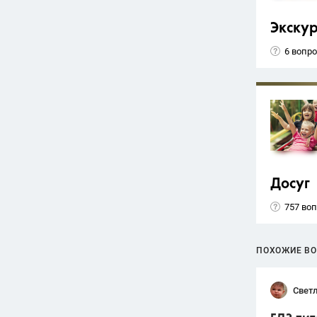
Экску
6 вопр
Досуг
757 во
ПОХОЖИЕ В
Свет