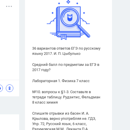
36 вариантов ответов ЕГЭ по русскому
языку 2017. И. П. Цыбулько
Средний балл по предметам за ЕГЭ в
2017 году?
Лабораторная 1. Физика 7 класс
№10. вопросы к §1-3. Составьте в
тетради таблицу. Рудзитис, Фельдман
8 класс химия
Спишите отрывки из басен И. А.
Крылова, верно употребляя не. ГДЗ,
Упр. 72, Русский язык, 6 класс,
Разумовская М.М., Леканта П.А.