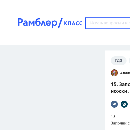
?
ГДЗ
Популярные тем
Алин
ГДЗ
67571
ответ
15. Зап
ЕГЭ
ножки. 
3273
ответа
ОГЭ
3460
ответов
15.
Заполни с
ФИПИ
30
ответов