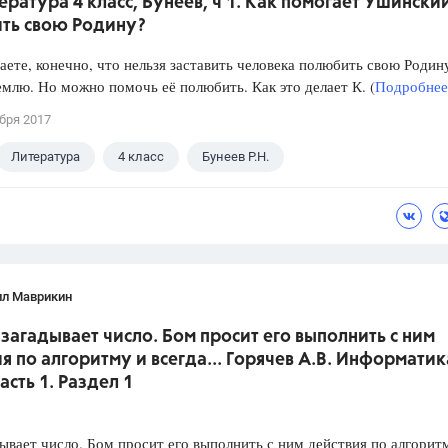
ература 4 класс, Бунеев, ч 1. Как помогает Ушински
ть свою Родину?
ете, конечно, что нельзя заставить человека полюбить свою Родин
млю. Но можно помочь её полюбить. Как это делает К. (
Подробнее.
бря 2017
Литература
4 класс
Бунеев Р.Н.
лл Маврикин
 загадывает число. Бом просит его выполнить с ним
я по алгоритму и всегда... Горячев А.В. Информатик
Часть 1. Раздел 1
ывает число. Бом просит его выполнить с ним действия по алгорит