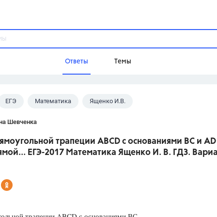
Ответы
Темы
ЕГЭ
Математика
Ященко И.В.
ы
Домашнее задание
Русский язык,
Химия,
Геометрия,
на Шевченка
Обществознание,
Физика
рямоугольной трапеции ABCD с основаниями ВС и AD
Школа
мой... ЕГЭ-2017 Математика Ященко И. В. ГДЗ. Вари
9 класс,
8 класс,
11 класс,
10 клас
6 класс,
4 класс,
5 класс,
1 класс,
Учебники
Разумовская М.М.,
Габриелян О.С
гольной трапеции ABCD с основаниями ВС
Рудзитис Г.Е.,
Цыбулько И.П.,
Атан