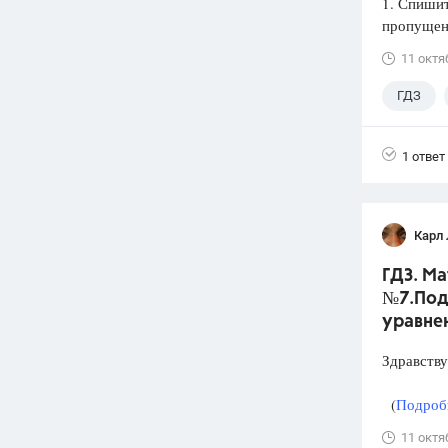
1. Спишит
пропущен
11 октя
ГДЗ
1 ответ
Карл
ГДЗ. Ма
№7.Под
уравне
Здравству
(
Подробн
11 октя