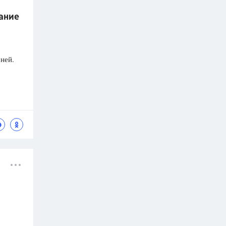
дание
ней.