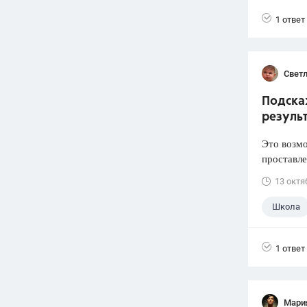
1 ответ
Свет
Подскаж
резуль
Это возмо
проставле
13 октя
Школа
1 ответ
Мари