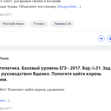
е текст, раскрывая скобки и вставляя
ные буквы. Объясните постановку (
Подробнее...
)
бря 2017
Русский язык
7 класс
Львова С.И.
 Львов
тематика. Базовый уровень ЕГЭ - 2017. Вар.№31. Зад
 руководством Ященко. Помогите найти корень
ния.
йте! Помогиет найти корень уравнения:
ее...
)
бря 2017