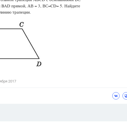
л BAD прямой, АВ = 3, ВС=CD= 5. Найдите
Цветков Л. А.
линию трапеции.
Психология
Отношения,
Любовь,
Красота,
Во
ПОКАЗАТЬ ВСЕ
ября 2017