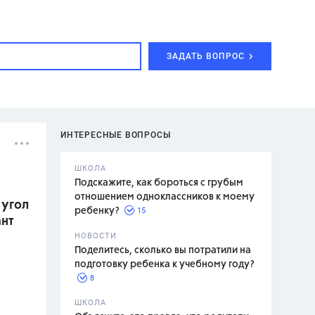
ЗАДАТЬ ВОПРОС
ИНТЕРЕСНЫЕ ВОПРОСЫ
ШКОЛА
Подскажите, как бороться с грубым
отношением одноклассников к моему
 угол
15
ребенку?
ант
с,
7 класс,
НОВОСТИ
2 класс
Поделитесь, сколько вы потратили на
подготовку ребенка к учебному году?
8
.,
ШКОЛА
асян Л.С.,