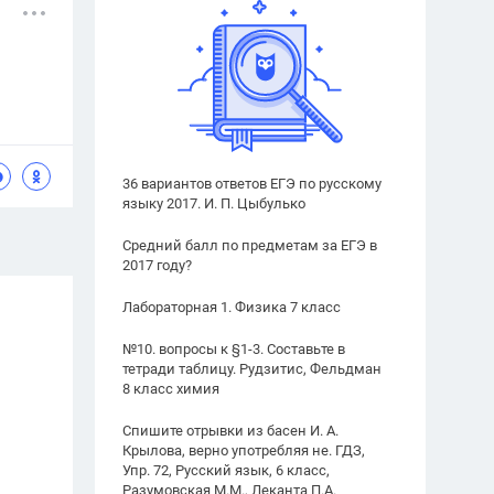
36 вариантов ответов ЕГЭ по русскому
языку 2017. И. П. Цыбулько
Средний балл по предметам за ЕГЭ в
2017 году?
Лабораторная 1. Физика 7 класс
№10. вопросы к §1-3. Составьте в
тетради таблицу. Рудзитис, Фельдман
8 класс химия
Спишите отрывки из басен И. А.
Крылова, верно употребляя не. ГДЗ,
Упр. 72, Русский язык, 6 класс,
Разумовская М.М., Леканта П.А.