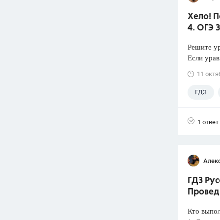
Хело! П
4. ОГЭ 
Решите ур
Если урав
11 октя
ГДЗ
1 ответ
Алек
ГДЗ Рус
Провед
Кто выпо