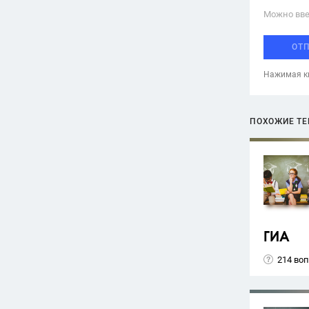
Можно вве
ОТ
Нажимая кн
ПОХОЖИЕ Т
ГИА
214 во