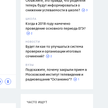
Объясните, это правда, что родители
теперь будут информироваться о
3
снижении успеваемости в школе?
ШКОЛА
спитание
Когда в 2018 году намечено
проведение основного периода ЕГЭ?
2
НОВОСТИ
Будет ли как-то улучшаться система
проверки и организации итоговых
2
сочинений?
ВУЗЫ
Подскажите, почему закрыли прием в
Московский институт телевидения и
1
радиовещания "Останкино"?
ЧАСТО ИЩУТ