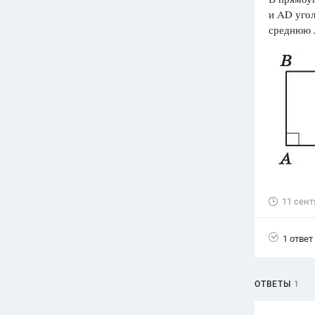
и AD уго
Вузы
среднюю 
1752
ответа
Олимпиады
82
ответа
Spotlight
1551
ответ
ГИА
280
ответов
11 сент
1 ответ
ОТВЕТЫ
1