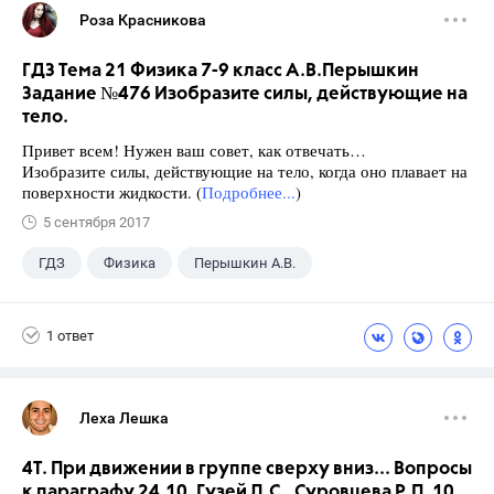
Роза Красникова
ГДЗ Тема 21 Физика 7-9 класс А.В.Перышкин
Задание №476 Изобразите силы, действующие на
тело.
Привет всем! Нужен ваш совет, как отвечать…
Изобразите силы, действующие на тело, когда оно плавает на
поверхности жидкости. (
Подробнее...
)
5 сентября 2017
ГДЗ
Физика
Перышкин А.В.
Школа
+1
7 класс
1 ответ
Леха Лешка
4Т. При движении в группе сверху вниз... Вопросы
к параграфу 24.10. Гузей Л.С., Суровцева Р.П. 10