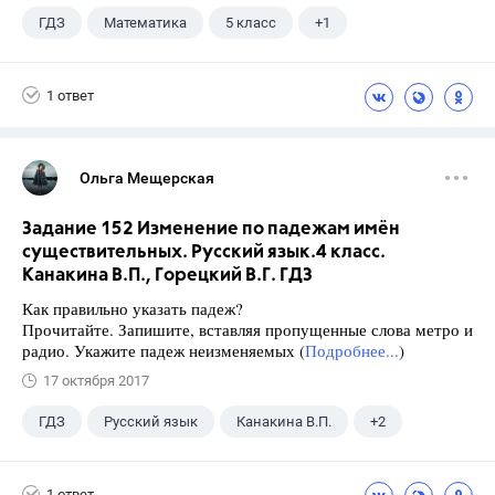
ГДЗ
Математика
5 класс
+1
Никольский С.М.
1 ответ
Ольга Мещерская
Задание 152 Изменение по падежам имён
существительных. Русский язык.4 класс.
Канакина В.П., Горецкий В.Г. ГДЗ
Как правильно указать падеж?
Прочитайте. Запишите, вставляя пропущенные слова метро и
радио. Укажите падеж неизменяемых (
Подробнее...
)
17 октября 2017
ГДЗ
Русский язык
Канакина В.П.
+2
Горецкий В.Г.
4 класс
1 ответ