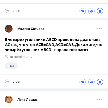
Ладыженская Т.А.
1 ответ
Мадина Сотиева
В четырёхугольнике ABCD проведена диагональ
AC так, что угол ACB=CAD,ACD=CAB.Докажите,что
четырёхугольник ABCD - параллелограмм
18 октября 2017
ГДЗ
1 ответ
Леха Лешка