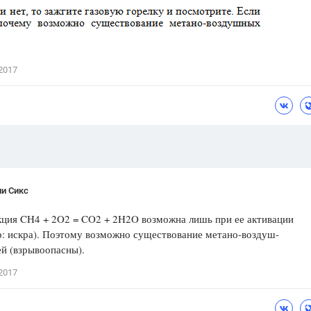
Цветков Л. А.
Психология
Отношения,
Любовь,
Красота,
Во
2017
ПОКАЗАТЬ ВСЕ
ли Сикс
ция CH4 + 2O2 = CO2 + 2H2O возможна лишь при ее активации
: искра). Поэтому возможно существование метано-воздуш-
й (взрывоопасны).
2017