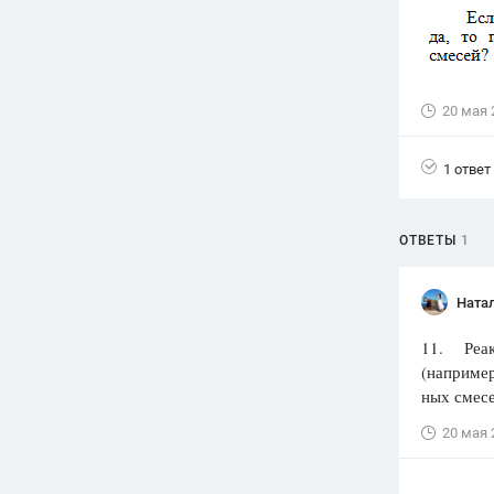
Вузы
1752
ответа
Олимпиады
20 мая 
82
ответа
Spotlight
1 ответ
1551
ответ
ГИА
ОТВЕТЫ
1
280
ответов
Ната
11. Реак
(например
ных смесе
20 мая 