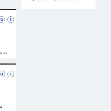
ветов
ов