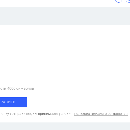
сти 4000 cимволов
ПРАВИТЬ
опку «отправить», вы принимаете условия
пользовательского соглашения