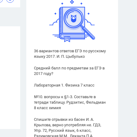
36 вариантов ответов ЕГЭ по русскому
языку 2017. И. П. Цыбулько
Средний балл по предметам за ЕГЭ в
2017 году?
Лабораторная 1. Физика 7 класс
№10. вопросы к §1-3. Составьте в
тетради таблицу. Рудзитис, Фельдман
8 класс химия
Спишите отрывки из басен И. А.
Крылова, верно употребляя не. ГДЗ,
Упр. 72, Русский язык, 6 класс,
Разумовская М.М., Леканта П.А.