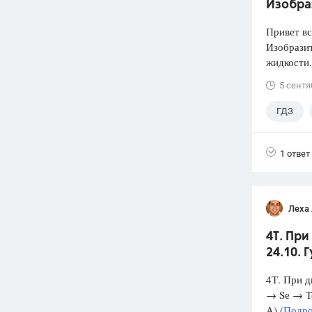
Изобра
Привет вс
Изобразит
жидкости.
5 сентя
ГДЗ
1 ответ
Леха
4Т. При
24.10. 
4Т. При д
→ Sе → Те
А) (
Подро