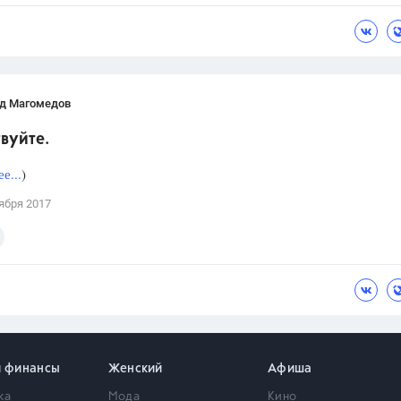
д Магомедов
вуйте.
е...
)
ября 2017
и финансы
Женский
Афиша
ка
Мода
Кино