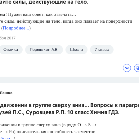
зите силы, действующие на тело.
ем! Нужен ваш совет, как отвечать…
е силы, действующие на тело, когда оно плавает на поверхности
 (
Подробнее...
)
бря 2017
Физика
Перышкин А.В.
Школа
7 класс
 Лешка
 движении в группе сверху вниз... Вопросы к параг
Гузей Л.С., Суровцева Р.П. 10 класс Химия ГДЗ.
вижении в группе сверху вниз (в ряду О → S →
 → Ро) окислительная способность элементов
бнее...
)