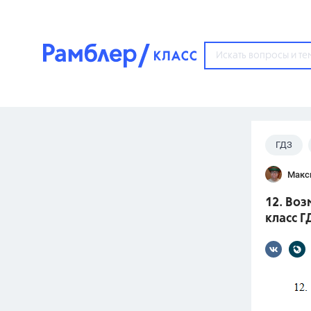
?
ГДЗ
Популярные тем
Макс
ГДЗ
67571
ответ
12. Воз
ЕГЭ
класс Г
3273
ответа
ОГЭ
3460
ответов
ФИПИ
30
ответов