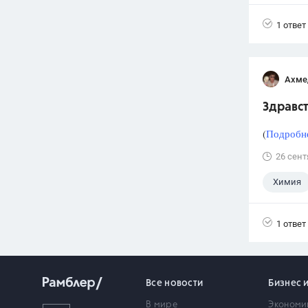
1 ответ
Ахме
Здравст
(
Подробне
26 сент
Химия
1 ответ
Все новости
Бизнес 
В мире
Экономи