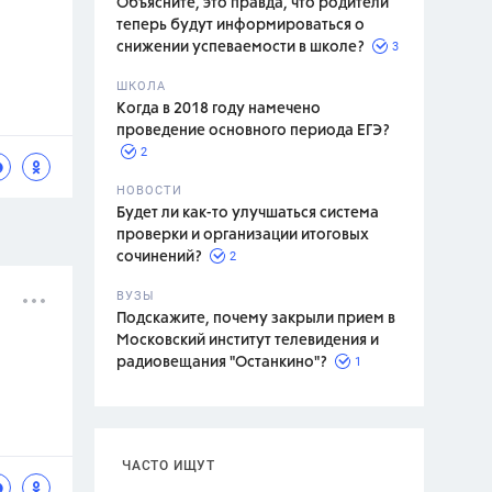
Объясните, это правда, что родители
теперь будут информироваться о
3
снижении успеваемости в школе?
ШКОЛА
спитание
Когда в 2018 году намечено
проведение основного периода ЕГЭ?
2
НОВОСТИ
Будет ли как-то улучшаться система
проверки и организации итоговых
2
сочинений?
ВУЗЫ
Подскажите, почему закрыли прием в
Московский институт телевидения и
1
радиовещания "Останкино"?
ЧАСТО ИЩУТ