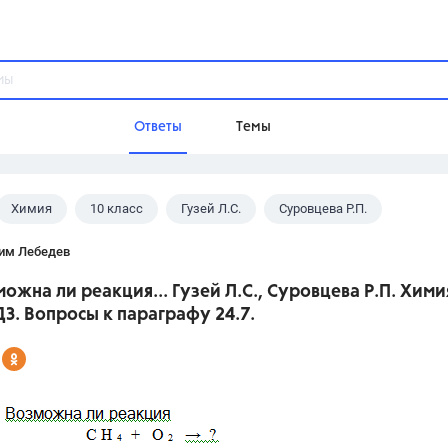
Ответы
Темы
Химия
10 класс
Гузей Л.С.
Суровцева Р.П.
ы
Домашнее задание
Русский язык,
Химия,
Геометрия,
им Лебедев
Обществознание,
Физика
можна ли реакция... Гузей Л.С., Суровцева Р.П. Хими
Школа
ДЗ. Вопросы к параграфу 24.7.
9 класс,
8 класс,
11 класс,
10 клас
6 класс,
4 класс,
5 класс,
1 класс,
Учебники
Разумовская М.М.,
Габриелян О.С
Рудзитис Г.Е.,
Цыбулько И.П.,
Атан