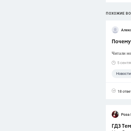
ПОХОЖИЕ В
Алек
Почему 
Читали но
5 сентя
Новости
18 отве
Роза
ГДЗ Тем