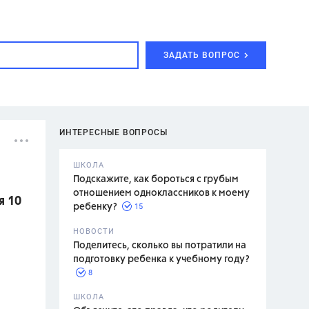
ЗАДАТЬ ВОПРОС
ИНТЕРЕСНЫЕ ВОПРОСЫ
ШКОЛА
Подскажите, как бороться с грубым
отношением одноклассников к моему
я 10
15
ребенку?
с,
7 класс,
НОВОСТИ
2 класс
Поделитесь, сколько вы потратили на
подготовку ребенка к учебному году?
8
.,
ШКОЛА
асян Л.С.,