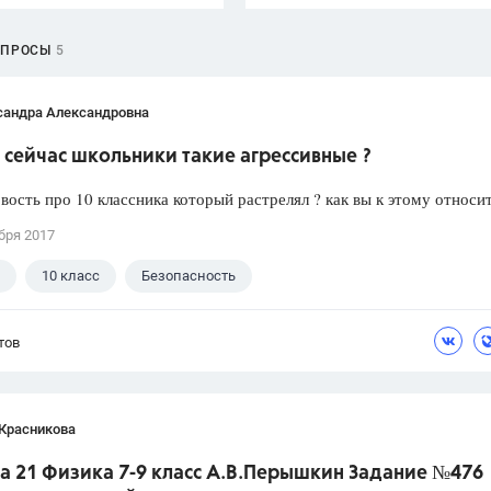
ОПРОСЫ
5
сандра Александровна
сейчас школьники такие агрессивные ?
вость про 10 классника который растрелял ? как вы к этому относи
бря 2017
10 класс
Безопасность
тов
 Красникова
а 21 Физика 7-9 класс А.В.Перышкин Задание №476