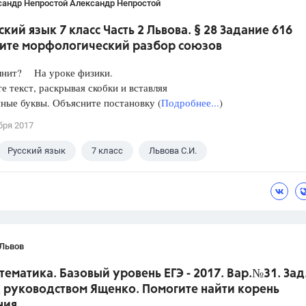
сандр Непростой Александр Непростой
ский язык 7 класс Часть 2 Львова. § 28 Задание 616
ите морфологический разбор союзов
лнит? На уроке физики.
е текст, раскрывая скобки и вставляя
ные буквы. Объясните постановку (
Подробнее...
)
бря 2017
Русский язык
7 класс
Львова С.И.
 Львов
тематика. Базовый уровень ЕГЭ - 2017. Вар.№31. Зад
 руководством Ященко. Помогите найти корень
ния.