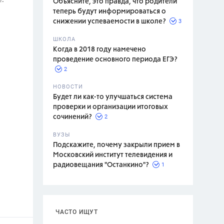
Объясните, это правда, что родители
теперь будут информироваться о
3
снижении успеваемости в школе?
ШКОЛА
спитание
Когда в 2018 году намечено
проведение основного периода ЕГЭ?
2
НОВОСТИ
Будет ли как-то улучшаться система
проверки и организации итоговых
2
сочинений?
ВУЗЫ
Подскажите, почему закрыли прием в
Московский институт телевидения и
1
радиовещания "Останкино"?
ЧАСТО ИЩУТ