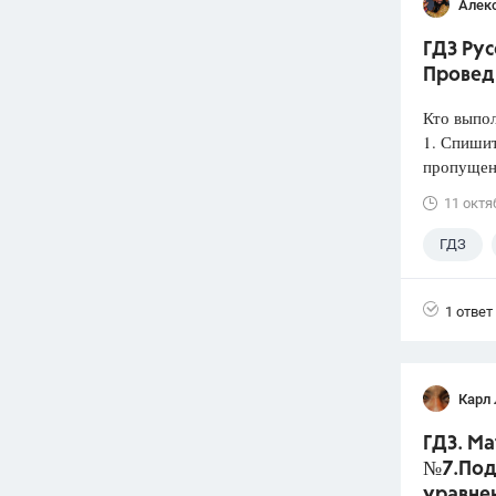
Алек
ГДЗ Рус
Провед
Кто выпо
1. Спишит
пропущен
11 октя
ГДЗ
1 ответ
Карл
ГДЗ. Ма
№7.Под
уравне