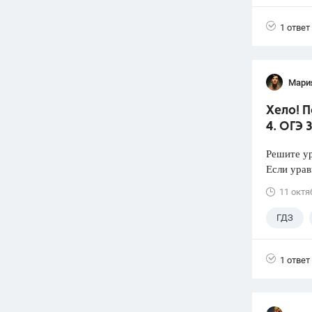
1 ответ
Мари
Хело! П
4. ОГЭ 
Решите ур
Если урав
11 октя
ГДЗ
1 ответ