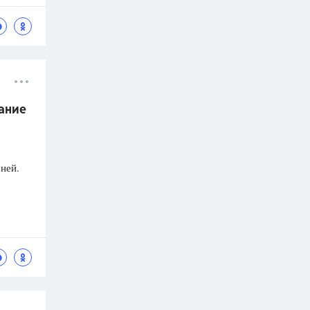
дание
ней.