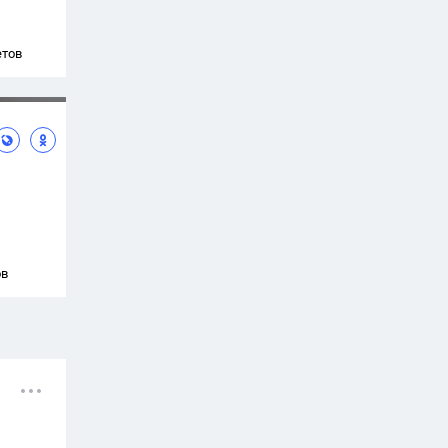
етов
ов