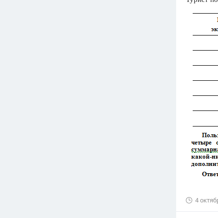
Вузы
1752
ответа
Олимпиады
82
ответа
Spotlight
1551
ответ
ГИА
280
ответов
4 октяб