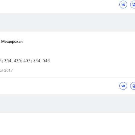
а Мещерская
5; 354; 435; 453; 534; 543
ря 2017