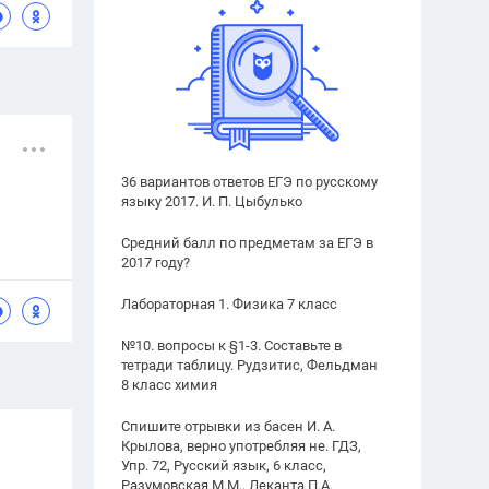
36 вариантов ответов ЕГЭ по русскому
языку 2017. И. П. Цыбулько
Средний балл по предметам за ЕГЭ в
2017 году?
Лабораторная 1. Физика 7 класс
№10. вопросы к §1-3. Составьте в
тетради таблицу. Рудзитис, Фельдман
8 класс химия
Спишите отрывки из басен И. А.
Крылова, верно употребляя не. ГДЗ,
Упр. 72, Русский язык, 6 класс,
Разумовская М.М., Леканта П.А.