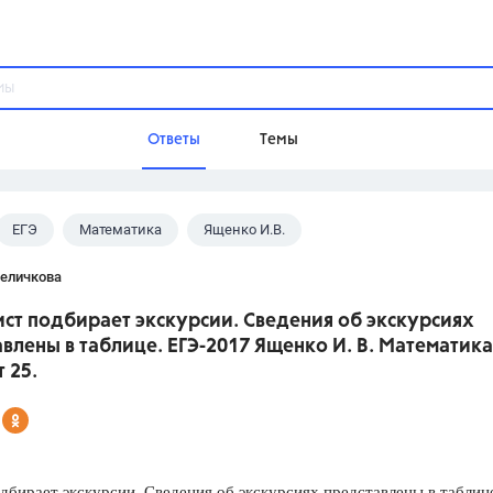
Ответы
Темы
ЕГЭ
Математика
Ященко И.В.
ы
Домашнее задание
Русский язык,
Химия,
Геометрия,
Величкова
Обществознание,
Физика
ист подбирает экскурсии. Сведения об экскурсиях
Школа
влены в таблице. ЕГЭ-2017 Ященко И. В. Математика
9 класс,
8 класс,
11 класс,
10 клас
 25.
6 класс,
4 класс,
5 класс,
1 класс,
Учебники
Разумовская М.М.,
Габриелян О.С
дбирает экскурсии. Сведения об экскурсиях представлены в таблиц
Рудзитис Г.Е.,
Цыбулько И.П.,
Атан