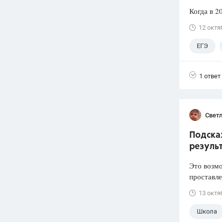
Когда в 2
12 октя
ЕГЭ
1 ответ
Свет
Подскаж
резуль
Это возмо
проставле
13 октя
Школа