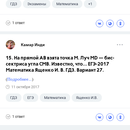
ГДЗ
Экзамены
Математика
+1
Ященко И.В.
1 ответ
Камар Инди
15. На прямой АВ взята точка М. Луч MD — бис-
сектриса угла СМВ. Известно, что... ЕГЭ-2017
Математика Ященко И. В. ГДЗ. Вариант 27.
(
Подробнее...
)
11 октября 2017
ГДЗ
ЕГЭ
Математика
Ященко И.В.
1 ответ