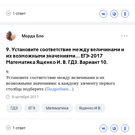
Английский язык
Экзамены
ЕГЭ
1 ответ
Школа
11 класс
ГИА
Досуг
Морда Бло
9. Установите соответствие между величинами и
их возможными значениями... ЕГЭ-2017
Математика Ященко И. В. ГДЗ. Вариант 10.
9.
Установите соответствие между величинами и их
возможными значениями: к каждому элементу первого
столбца подберите (
Подробнее...
)
8 октября 2017
ГДЗ
ЕГЭ
Математика
Ященко И.В.
1 ответ