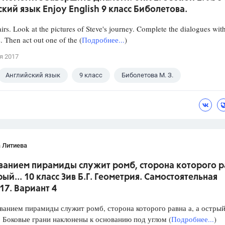
кий язык Enjoy English 9 класс Биболетова.
irs. Look at the pictures of Steve's journey. Complete the dialogues wit
 Then act out one of the (
Подробнее...
)
я 2017
Английский язык
9 класс
Биболетова М. З.
 Литиева
ованием пирамиды служит ромб, сторона которого р
трый... 10 класс Зив Б.Г. Геометрия. Самостоятельная
17. Вариант 4
нием пирамиды служит ромб, сторона которого равна а, а острый
. Боковые грани наклонены к основанию под углом (
Подробнее...
)