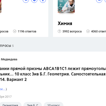
Химия
просов
1196 ответов
3992 вопроса
4060 отве
ОПРОСЫ
5
а Медведева
вании прямой призмы АВСА1В1С1 лежит прямоугол
ьник... 10 класс Зив Б.Г. Геометрия. Самостоятельная
14. Вариант 2
е...
)
бря 2017
Геометрия
Зив Б. Г.
10 класс