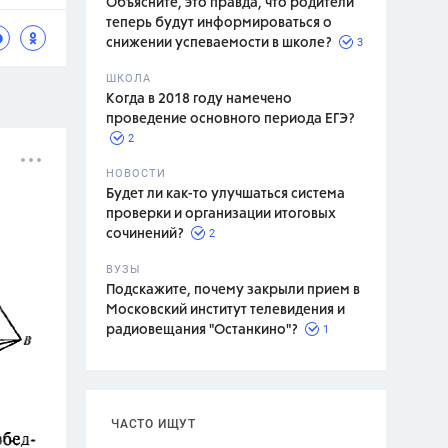
Объясните, это правда, что родители
теперь будут информироваться о
3
снижении успеваемости в школе?
ШКОЛА
спитание
Когда в 2018 году намечено
проведение основного периода ЕГЭ?
2
НОВОСТИ
Будет ли как-то улучшаться система
проверки и организации итоговых
2
сочинений?
ВУЗЫ
Подскажите, почему закрыли прием в
Московский институт телевидения и
1
радиовещания "Останкино"?
ЧАСТО ИЩУТ