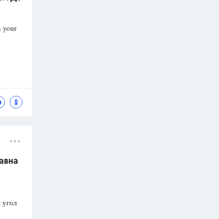
h your
авна
 угол