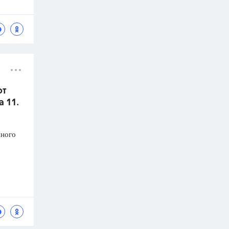
от
а 11.
нного