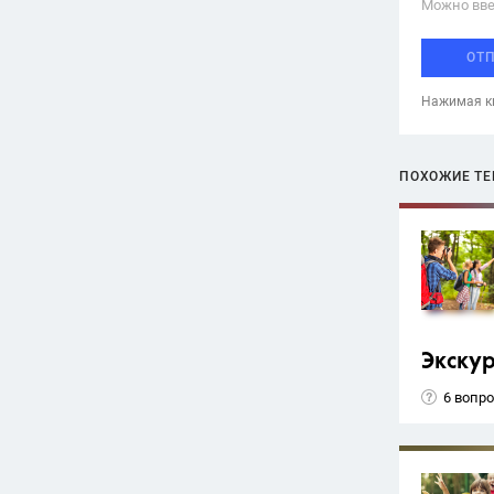
Можно вве
ОТ
Нажимая кн
ПОХОЖИЕ Т
Экску
6 вопр