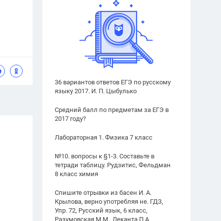
36 вариантов ответов ЕГЭ по русскому
языку 2017. И. П. Цыбулько
Средний балл по предметам за ЕГЭ в
2017 году?
Лабораторная 1. Физика 7 класс
№10. вопросы к §1-3. Составьте в
тетради таблицу. Рудзитис, Фельдман
8 класс химия
Спишите отрывки из басен И. А.
Крылова, верно употребляя не. ГДЗ,
Упр. 72, Русский язык, 6 класс,
Разумовская М.М., Леканта П.А.