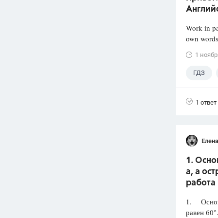
Английс
Work in pa
own words.
1 ноябр
ГДЗ
1 ответ
Елена
1. Осн
а, а ос
работа 
1. Основа
равен 60°