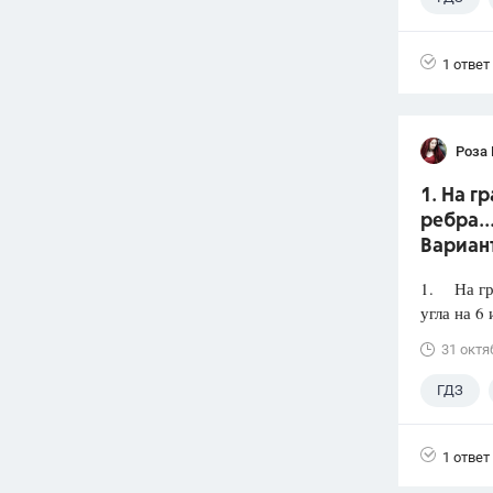
1 ответ
Роза
1. На г
ребра..
Вариан
1. На гра
угла на 6 
31 октя
ГДЗ
1 ответ