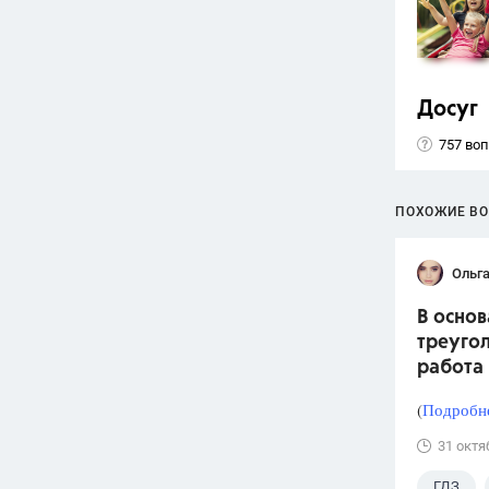
Досуг
757 во
ПОХОЖИЕ В
Ольг
В осно
треугол
работа 
(
Подробне
31 октя
ГДЗ