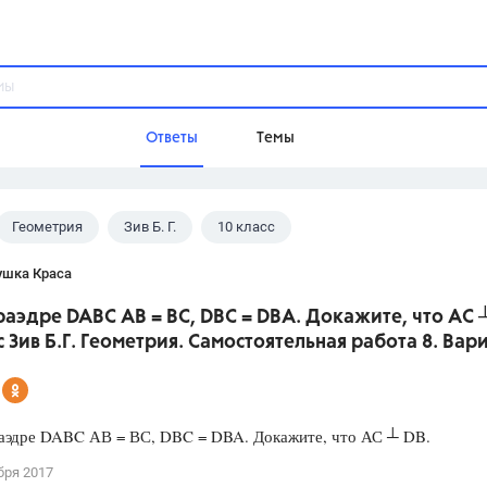
Ответы
Темы
Геометрия
Зив Б. Г.
10 класс
ы
Домашнее задание
Русский язык,
Химия,
Геометрия,
ушка Краса
Обществознание,
Физика
траэдре DABC АВ = ВС, DBC = DBA. Докажите, что АС 
Школа
с Зив Б.Г. Геометрия. Самостоятельная работа 8. Вар
9 класс,
8 класс,
11 класс,
10 клас
6 класс,
4 класс,
5 класс,
1 класс,
Учебники
раэдре DABC АВ = ВС, DBC = DBA. Докажите, что АС ┴ DB.
Разумовская М.М.,
Габриелян О.С
бря 2017
Рудзитис Г.Е.,
Цыбулько И.П.,
Атан