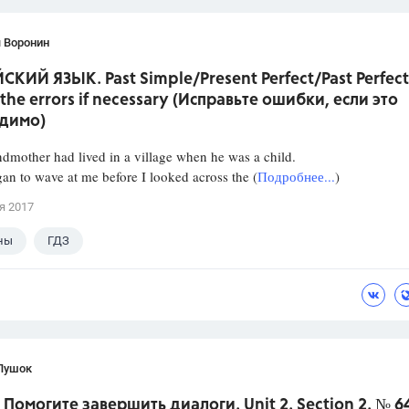
 Воронин
КИЙ ЯЗЫК. Past Simple/Present Perfect/Past Perfect
 the errors if necessary (Исправьте ошибки, если это
димо)
ndmother had lived in a village when he was a child.
an to wave at me before I looked across the (
Подробнее...
)
я 2017
ны
ГДЗ
Пушок
 Помогите завершить диалоги. Unit 2. Section 2. № 6