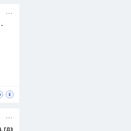
 -
4. ГДЗ