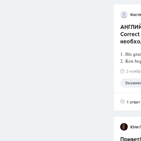
Костя
АНГЛИЙС
Correct
необхо
1. His gra
2. Ken beg
2 ноябр
Экзаме
1 ответ
Юля 
Привет!