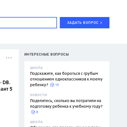
ЗАДАТЬ ВОПРОС
ИНТЕРЕСНЫЕ ВОПРОСЫ
ШКОЛА
Подскажите, как бороться с грубым
отношением одноклассников к моему
┴ DB.
15
ребенку?
иант 5
с,
7 класс,
НОВОСТИ
2 класс
Поделитесь, сколько вы потратили на
подготовку ребенка к учебному году?
8
.,
ШКОЛА
асян Л.С.,