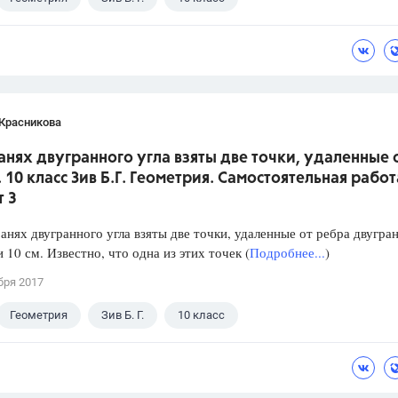
 Красникова
ранях двугранного угла взяты две точки, удаленные 
. 10 класс Зив Б.Г. Геометрия. Самостоятельная работ
т 3
нях двугранного угла взяты две точки, удаленные от ребра двугра
и 10 см. Известно, что одна из этих точек (
Подробнее...
)
бря 2017
Геометрия
Зив Б. Г.
10 класс