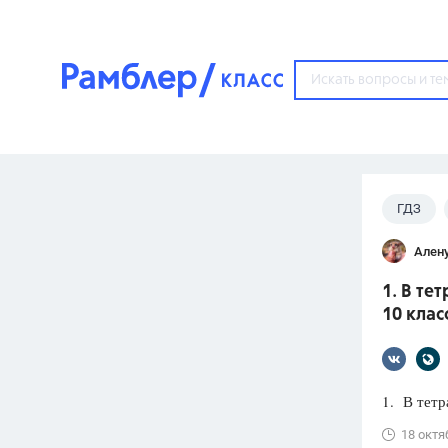
?
ГДЗ
Популярные тем
Ален
ГДЗ
67571
ответ
1. В те
ЕГЭ
10 клас
3273
ответа
ОГЭ
3460
ответов
1. В тет
ФИПИ
18 октя
30
ответов