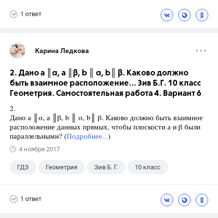
1 ответ
Карина Ледкова
2. Дано а ║α, а ║β, b ║ α, b║ β. Каково должно
быть взаимное расположение... Зив Б.Г. 10 класс
Геометрия. Самостоятельная работа 4. Вариант 6
2.
Дано а ║α, а ║β, b ║ α, b║ β. Каково должно быть взаимное
расположение данных прямых, чтобы плоскости а и β были
параллельными? (
Подробнее...
)
4 ноября 2017
ГДЗ
Геометрия
Зив Б. Г.
10 класс
1 ответ