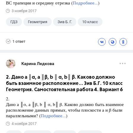
ВС трапеции и середину отрезка (
Подробнее...
)
3 ноября 2017
ГДЗ
Геометрия
Зив Б. Г.
10 класс
1 ответ
Карина Ледкова
2. Дано а ║α, а ║β, b ║ α, b║ β. Каково должно
быть взаимное расположение... Зив Б.Г. 10 класс
Геометрия. Самостоятельная работа 4. Вариант 6
2.
Дано а ║α, а ║β, b ║ α, b║ β. Каково должно быть взаимное
расположение данных прямых, чтобы плоскости а и β были
параллельными? (
Подробнее...
)
4 ноября 2017