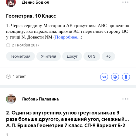
Денис Бодюл
Геометрия. 10 Класс
1. Через середину М сторони АВ трикутника АВС проведено
площину, яка паралельна, прямій АС і перетинає сторону ВС
у точці N. Довести NM (
Подробнее...
)
21 ноября 2017
Геометрия
Учителя
Досуг
ОГЭ
+6
Экзамены
ЕГЭ
ГИА
Выпускной
1 ответ
ГДЗ
Учебники
Любовь Палавина
2. Один из внутренних углов треугольника в 3
раза больше другого, а внешний угол, смежный...
А.П. Ершова Геометрия 7 класс. СП-9 Вариант Б-2
2.