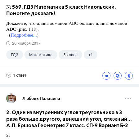
№ 569. ГДЗ Математика 5 класс Никольский.
Помогите доказать!
Докажите, что длина ломаной ABС больше длины ломаной
АDС (рис. 118).
(
Подробнее...
)
20 ноября 2017
ГДЗ
Математика
5 класс
+1
Никольский С.М.
1 ответ
Любовь Палавина
2. Один из внутренних углов треугольника в 3
раза больше другого, а внешний угол, смежный...
А.П. Ершова Геометрия 7 класс. СП-9 Вариант Б-2
2.