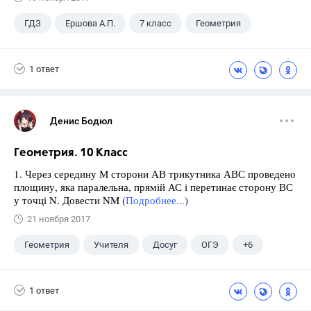
ГДЗ
Ершова А.П.
7 класс
Геометрия
1 ответ
Денис Бодюл
Геометрия. 10 Класс
1. Через середину М сторони АВ трикутника АВС проведено
площину, яка паралельна, прямій АС і перетинає сторону ВС
у точці N. Довести NM (
Подробнее...
)
21 ноября 2017
Геометрия
Учителя
Досуг
ОГЭ
+6
Экзамены
ЕГЭ
ГИА
Выпускной
1 ответ
ГДЗ
Учебники