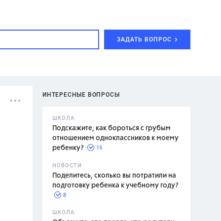
ЗАДАТЬ ВОПРОС
ИНТЕРЕСНЫЕ ВОПРОСЫ
ШКОЛА
Подскажите, как бороться с грубым
отношением одноклассников к моему
15
ребенку?
с,
7 класс,
НОВОСТИ
2 класс
Поделитесь, сколько вы потратили на
подготовку ребенка к учебному году?
8
.,
ШКОЛА
асян Л.С.,