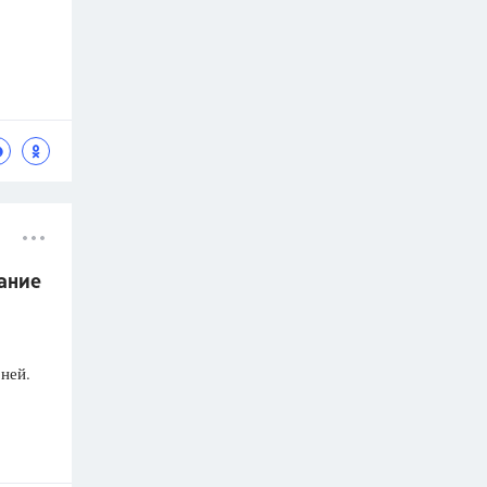
дание
ней.