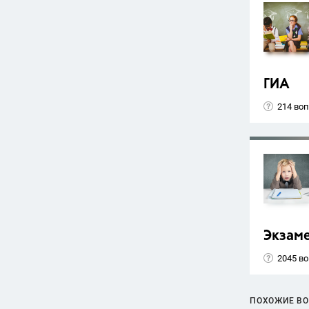
ГИА
214 во
Экзам
2045 в
ПОХОЖИЕ В