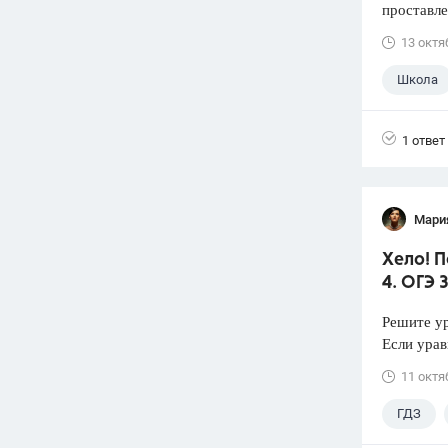
проставле
13 октя
Школа
1 ответ
Мари
Хело! П
4. ОГЭ 
Решите ур
Если урав
11 октя
ГДЗ