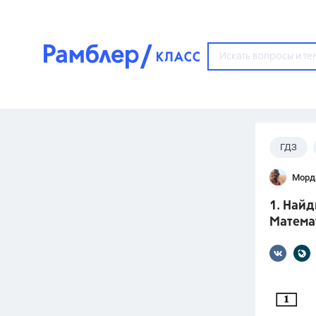
?
ГДЗ
Популярные тем
Морд
ГДЗ
67571
ответ
1. Найд
ЕГЭ
Математ
3273
ответа
ОГЭ
3460
ответов
ФИПИ
30
ответов