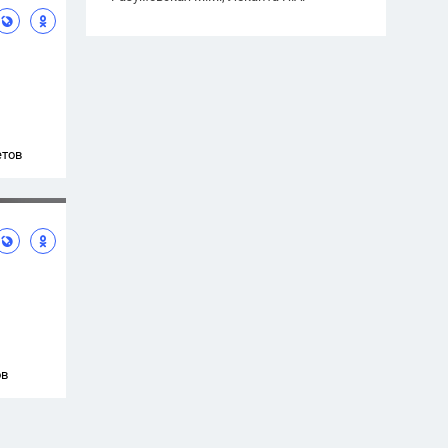
етов
ов