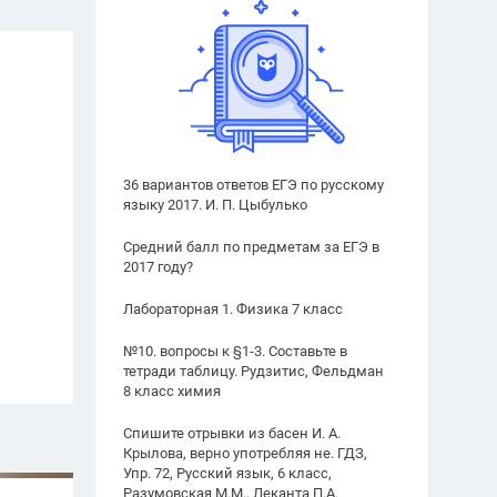
36 вариантов ответов ЕГЭ по русскому
языку 2017. И. П. Цыбулько
Средний балл по предметам за ЕГЭ в
2017 году?
Лабораторная 1. Физика 7 класс
№10. вопросы к §1-3. Составьте в
тетради таблицу. Рудзитис, Фельдман
8 класс химия
Спишите отрывки из басен И. А.
Крылова, верно употребляя не. ГДЗ,
Упр. 72, Русский язык, 6 класс,
Разумовская М.М., Леканта П.А.