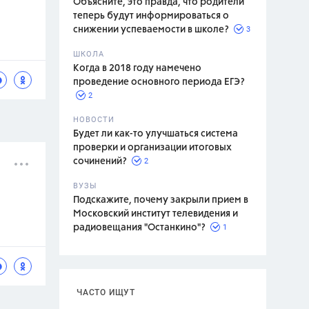
Объясните, это правда, что родители
теперь будут информироваться о
3
снижении успеваемости в школе?
ШКОЛА
спитание
Когда в 2018 году намечено
проведение основного периода ЕГЭ?
2
НОВОСТИ
Будет ли как-то улучшаться система
проверки и организации итоговых
2
сочинений?
ВУЗЫ
Подскажите, почему закрыли прием в
Московский институт телевидения и
1
радиовещания "Останкино"?
ЧАСТО ИЩУТ