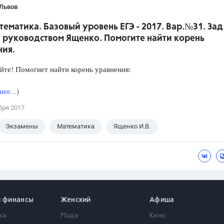
 Львов
тематика. Базовый уровень ЕГЭ - 2017. Вар.№31. Зад
 руководством Ященко. Помогите найти корень
ния.
йте! Помогиет найти корень уравнения:
ее...
)
бря 2017
Экзамены
Математика
Ященко И.В.
и финансы
Женский
Афиша
ка
Мода
Кино