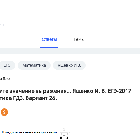
Ответы
Темы
ЕГЭ
Математика
Ященко И.В.
ы
Домашнее задание
Русский язык,
Химия,
Геометрия,
а Бло
Обществознание,
Физика
ите значение выражения... Ященко И. В. ЕГЭ-2017
Школа
ика ГДЗ. Вариант 26.
9 класс,
8 класс,
11 класс,
10 клас
6 класс,
4 класс,
5 класс,
1 класс,
Учебники
Разумовская М.М.,
Габриелян О.С
Рудзитис Г.Е.,
Цыбулько И.П.,
Атан