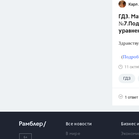
Карл
ГДЗ. Ма
№7.Под
уравне
Здравству
(
Подробн
11 октя
ГДЗ
1 ответ
Все новости
Бизнес 
В мире
Экономи
6+