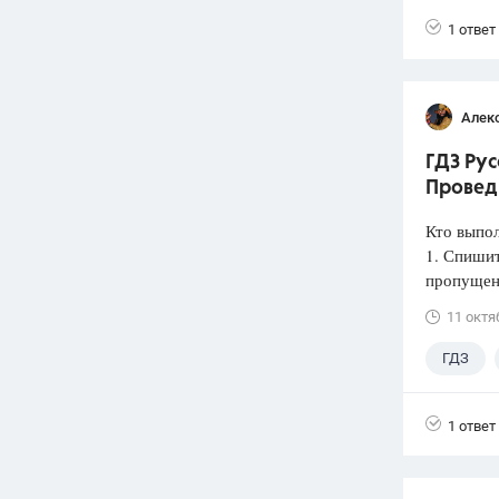
1 ответ
Алек
ГДЗ Рус
Провед
Кто выпо
1. Спишит
пропущен
11 октя
ГДЗ
1 ответ