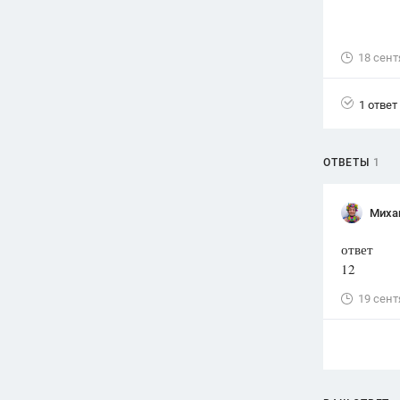
Вузы
1752
ответа
18 сент
Олимпиады
82
ответа
1 ответ
Spotlight
1551
ответ
ОТВЕТЫ
1
ГИА
280
ответов
Миха
ответ
12
19 сент