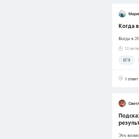
Мари
Когда в
Когда в 2
12 октя
ЕГЭ
1 ответ
Свет
Подскаж
резуль
Это возмо