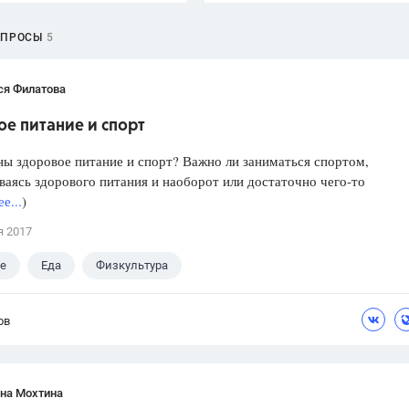
ОПРОСЫ
5
ся Филатова
е питание и спорт
ны здоровое питание и спорт? Важно ли заниматься спортом,
аясь здорового питания и наоборот или достаточно чего-то
е...
)
я 2017
е
Еда
Физкультура
ов
яна Мохтина