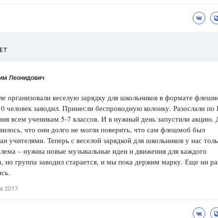
Цветков Л. А.
Психология
Отношения,
Любовь,
Красота,
Во
ЕТ
ПОКАЗАТЬ ВСЕ
им Леонидович
е организовали веселую зарядку для школьников в формате флешм
0 человек заводил. Принесли беспроводную колонку. Разослали по
ия всем ученикам 5-7 классов. И в нужный день запустили акцию.
вилось, что они долго не могли поверить, что сам флешмоб был
ан учителями. Теперь с веселой зарядкой для школьников у нас тол
лема – нужны новые музыкальные идеи и движения для каждого
 но группа заводил старается, и мы пока держим марку. Еще ни ра
сь.
а 2017