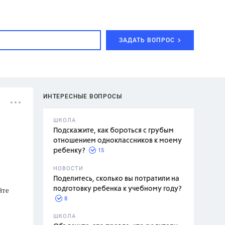
ЗАДАТЬ ВОПРОС
ИНТЕРЕСНЫЕ ВОПРОСЫ
ШКОЛА
Подскажите, как бороться с грубым
отношением одноклассников к моему
15
ребенку?
с,
7 класс,
НОВОСТИ
2 класс
Поделитесь, сколько вы потратили на
йте
подготовку ребенка к учебному году?
8
.,
ШКОЛА
асян Л.С.,