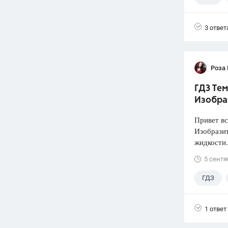
3 ответ
Роза
ГДЗ Тем
Изобра
Привет вс
Изобразит
жидкости.
5 сентя
ГДЗ
1 ответ