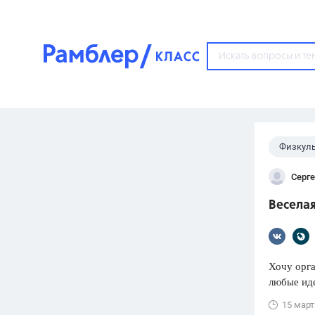
?
Физкуль
Популярные тем
Серге
ГДЗ
67571
ответ
Весела
ЕГЭ
3273
ответа
ОГЭ
Хочу орга
3460
ответов
любые ид
ФИПИ
15 март
30
ответов