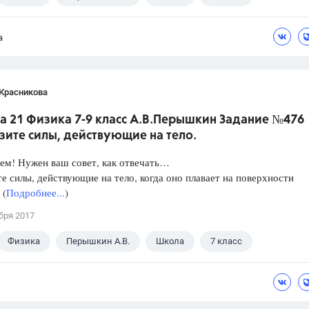
а
 Красникова
а 21 Физика 7-9 класс А.В.Перышкин Задание №476
зите силы, действующие на тело.
ем! Нужен ваш совет, как отвечать…
е силы, действующие на тело, когда оно плавает на поверхности
 (
Подробнее...
)
бря 2017
Физика
Перышкин А.В.
Школа
7 класс