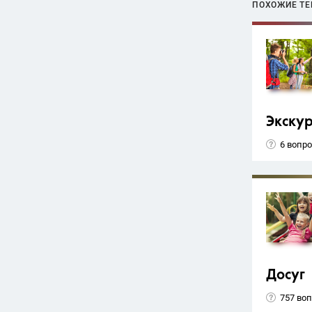
ПОХОЖИЕ Т
Экску
6 вопр
Досуг
757 во