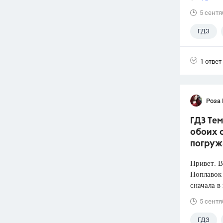
5 сентя
ГДЗ
1 ответ
Роза
ГДЗ Тем
обоих с
погруж
Привет. 
Поплавок
сначала в
5 сентя
ГДЗ