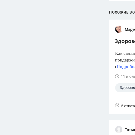
ПОХОЖИЕ В
Мару
Здорово
Как связа
придержив
(
Подробне
11 июл
Здоровь
5 ответ
Тать