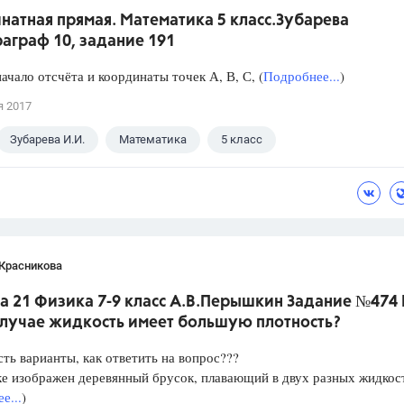
натная прямая. Математика 5 класс.Зубарева
аграф 10, задание 191
ачало отсчёта и координаты точек А, В, С, (
Подробнее...
)
я 2017
Зубарева И.И.
Математика
5 класс
 Красникова
а 21 Физика 7-9 класс А.В.Перышкин Задание №474 
случае жидкость имеет большую плотность?
сть варианты, как ответить на вопрос???
е изображен деревянный брусок, плавающий в двух разных жидкос
е...
)