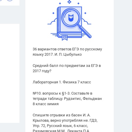
36 вариантов ответов ЕГЭ по русскому
языку 2017. И. П. Цыбулько
Средний балл по предметам за ЕГЭ в
2017 году?
Лабораторная 1. Физика 7 класс
№10. вопросы к §1-3. Составьте в
тетради таблицу. Рудзитис, Фельдман
8 класс химия
Спишите отрывки из басен И. А.
Крылова, верно употребляя не. ГДЗ,
Упр. 72, Русский язык, 6 класс,
Разумовская М.М., Леканта П.А.