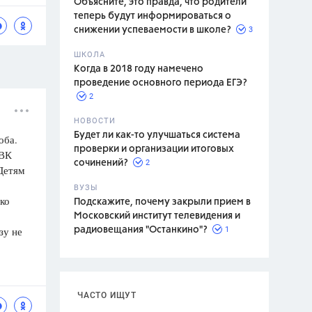
Объясните, это правда, что родители
теперь будут информироваться о
3
снижении успеваемости в школе?
ШКОЛА
спитание
Когда в 2018 году намечено
проведение основного периода ЕГЭ?
2
НОВОСТИ
Будет ли как-то улучшаться система
оба.
проверки и организации итоговых
 ВК
2
сочинений?
 Детям
ВУЗЫ
ько
Подскажите, почему закрыли прием в
Московский институт телевидения и
зу не
1
радиовещания "Останкино"?
ЧАСТО ИЩУТ