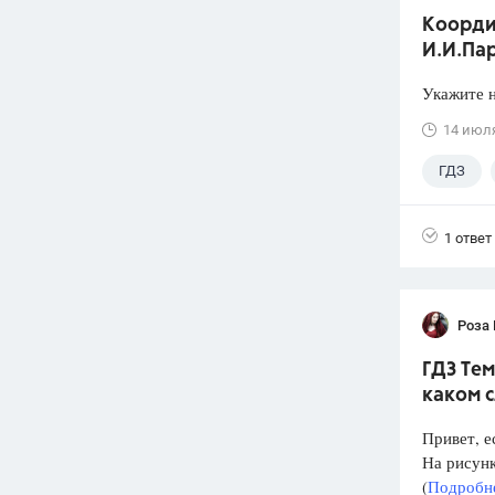
Коорди
И.И.Пар
Укажите н
14 июл
ГДЗ
1 ответ
Роза
ГДЗ Тем
каком 
Привет, е
На рисунк
(
Подробне