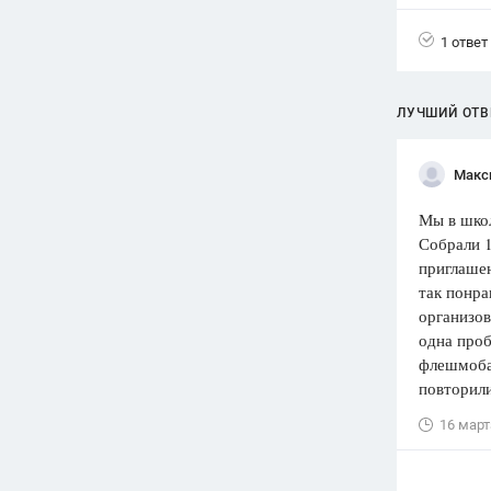
Вузы
1 ответ
1752
ответа
Олимпиады
ЛУЧШИЙ ОТВ
82
ответа
Spotlight
Макс
1551
ответ
Мы в школ
ГИА
Собрали 1
280
ответов
приглашен
так понра
организов
одна проб
флешмоба,
повторили
16 март