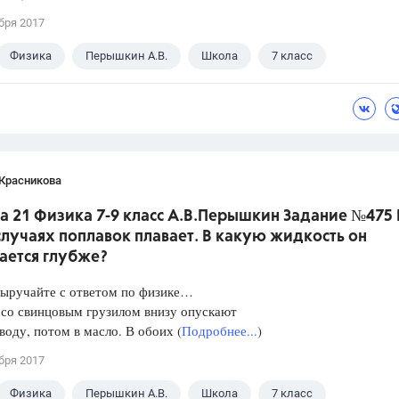
бря 2017
Физика
Перышкин А.В.
Школа
7 класс
 Красникова
а 21 Физика 7-9 класс А.В.Перышкин Задание №475 
лучаях поплавок плавает. В какую жидкость он
ается глубже?
Выручайте с ответом по физике…
 со свинцовым грузилом внизу опускают
 воду, потом в масло. В обоих (
Подробнее...
)
бря 2017
Физика
Перышкин А.В.
Школа
7 класс