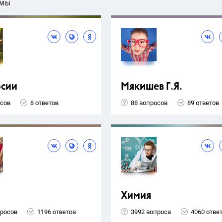
ЕМЫ
рсии
Мякишев Г.Я.
осов
8 ответов
88 вопросов
89 ответов
Химия
просов
1196 ответов
3992 вопроса
4060 отве