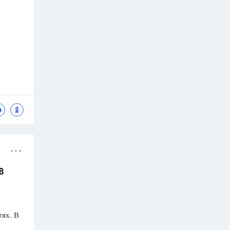
В
тях. В