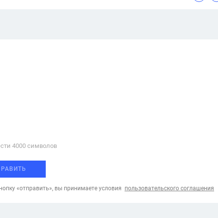
сти 4000 cимволов
ПРАВИТЬ
опку «отправить», вы принимаете условия
пользовательского соглашения